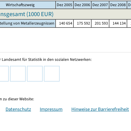
Wirtschaftszweig
Dez 2005
Dez 2006
Dez 2007
Dez 2008
D
insgesamt (
1000 EUR
)
stellung von Metallerzeugnissen
140 654
175 592
201 593
144 134
 Landesamt für Statistik in den sozialen Netzwerken:
 zu dieser Website:
Datenschutz
Impressum
Hinweise zur Barrierefreiheit