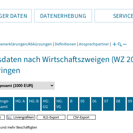
GER DATEN
DATENERHEBUNG
SERVIC
henerklärungen/Abkürzungen
|
Definitionen
|
Ansprechpartner
|
daten nach Wirtschaftszweigen (WZ 20
ringen
insge-
HG: A
HG: B
HG:
HG:
B
05
06
07
08
09
samt
GG
VG
0 und mehr Beschäftigten