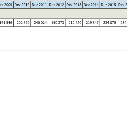
ez 2009
Dez 2010
Dez 2011
Dez 2012
Dez 2013
Dez 2014
Dez 2015
Dez 
161 546
202 692
240 024
190 373
212 420
219 347
234 870
284