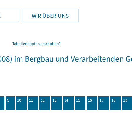
E
WIR ÜBER UNS
Tabellenköpfe verschoben?
08) im Bergbau und Verarbeitenden Ge
C
10
11
12
13
14
15
16
17
18
19