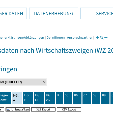
GER DATEN
DATENERHEBUNG
SERVIC
henerklärungen/Abkürzungen
|
Definitionen
|
Ansprechpartner
|
daten nach Wirtschaftszweigen (WZ 20
ringen
insge-
HG:
HG:
HG:
B
05
06
07
08
09
HG:
samt
B
GG
VG
A