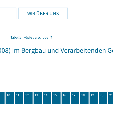
E
WIR ÜBER UNS
Tabellenköpfe verschoben?
08) im Bergbau und Verarbeitenden G
C
10
11
12
13
14
15
16
17
18
19
20
21