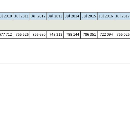
ul 2010
Jul 2011
Jul 2012
Jul 2013
Jul 2014
Jul 2015
Jul 2016
Jul 2017
77 712
755 526
756 680
748 313
788 144
786 351
722 094
755 025