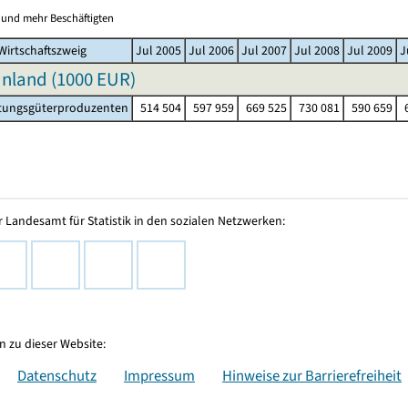
0 und mehr Beschäftigten
Wirtschaftszweig
Jul 2005
Jul 2006
Jul 2007
Jul 2008
Jul 2009
J
nland (
1000 EUR
)
tungsgüterproduzenten
514 504
597 959
669 525
730 081
590 659
6
 Landesamt für Statistik in den sozialen Netzwerken:
 zu dieser Website:
Datenschutz
Impressum
Hinweise zur Barrierefreiheit