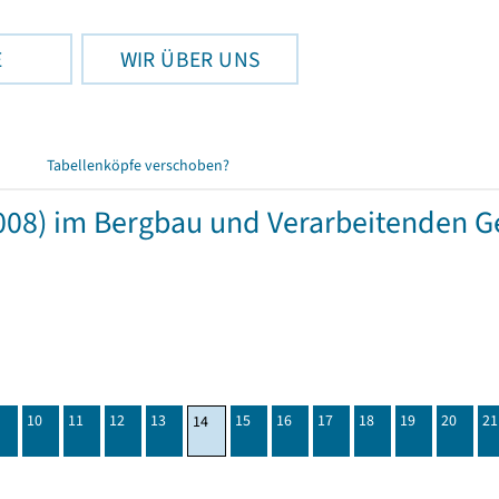
E
WIR ÜBER UNS
Tabellenköpfe verschoben?
08) im Bergbau und Verarbeitenden G
10
11
12
13
15
16
17
18
19
20
21
14