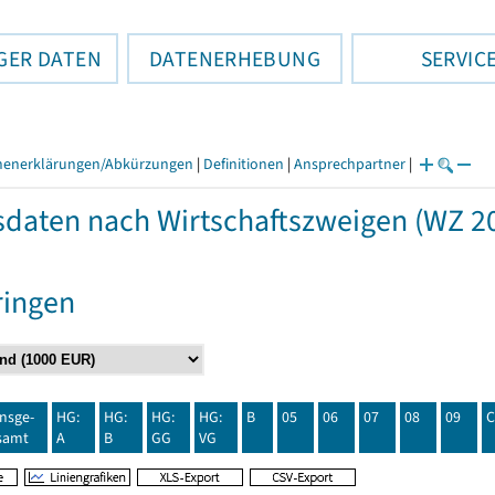
GER DATEN
DATENERHEBUNG
SERVIC
henerklärungen/Abkürzungen
|
Definitionen
|
Ansprechpartner
|
daten nach Wirtschaftszweigen (WZ 20
ringen
insge-
HG:
HG:
HG:
HG:
B
05
06
07
08
09
C
samt
A
B
GG
VG