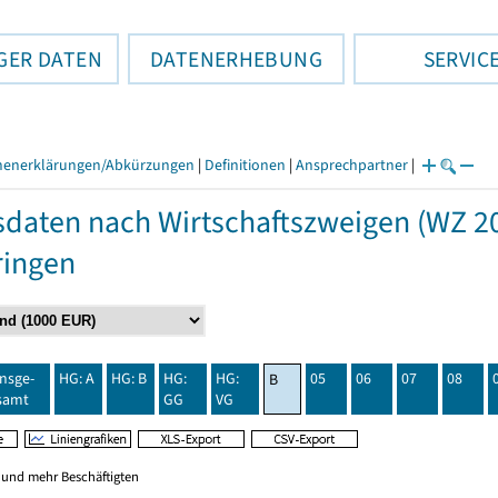
GER DATEN
DATENERHEBUNG
SERVIC
henerklärungen/Abkürzungen
|
Definitionen
|
Ansprechpartner
|
daten nach Wirtschaftszweigen (WZ 20
ringen
insge-
HG: A
HG: B
HG:
HG:
05
06
07
08
B
samt
GG
VG
0 und mehr Beschäftigten