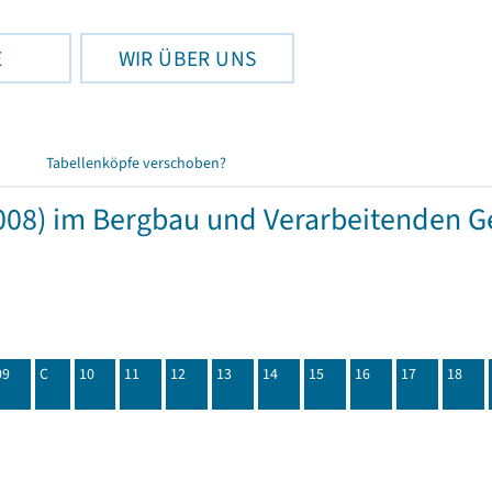
E
WIR ÜBER UNS
Tabellenköpfe verschoben?
08) im Bergbau und Verarbeitenden Ge
09
C
10
11
12
13
14
15
16
17
18