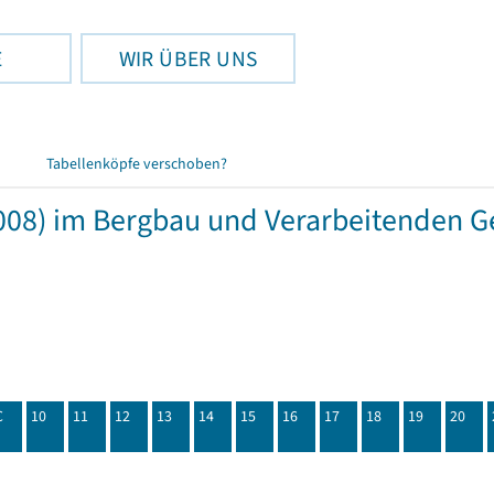
E
WIR ÜBER UNS
Tabellenköpfe verschoben?
08) im Bergbau und Verarbeitenden G
C
10
11
12
13
14
15
16
17
18
19
20