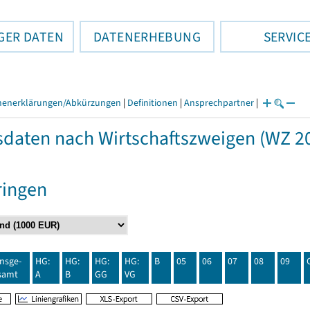
GER DATEN
DATENERHEBUNG
SERVIC
henerklärungen/Abkürzungen
|
Definitionen
|
Ansprechpartner
|
daten nach Wirtschaftszweigen (WZ 20
ringen
insge-
HG:
HG:
HG:
HG:
B
05
06
07
08
09
samt
A
B
GG
VG