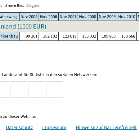
0 und mehr Beschäftigten
aftszweig
Nov 2005
Nov 2006
Nov 2007
Nov 2008
Nov 2009
Nov 2010
nland (
1000 EUR
)
chinenbau
99 261
102 102
123 619
133 032
109 803
133 568
 Landesamt für Statistik in den sozialen Netzwerken:
 zu dieser Website:
Datenschutz
Impressum
Hinweise zur Barrierefreiheit