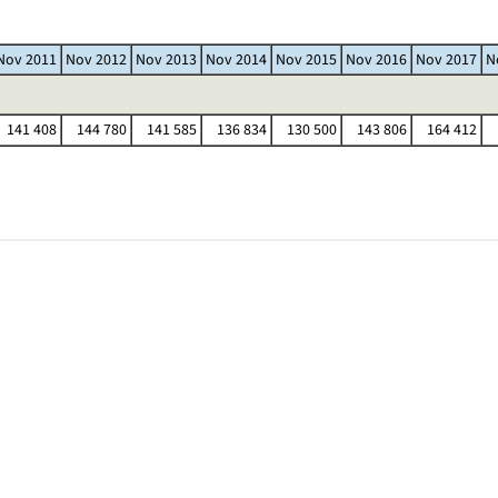
Nov 2011
Nov 2012
Nov 2013
Nov 2014
Nov 2015
Nov 2016
Nov 2017
N
141 408
144 780
141 585
136 834
130 500
143 806
164 412