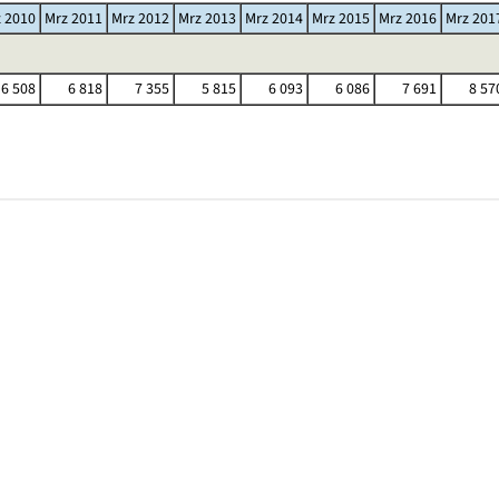
 2010
Mrz 2011
Mrz 2012
Mrz 2013
Mrz 2014
Mrz 2015
Mrz 2016
Mrz 201
6 508
6 818
7 355
5 815
6 093
6 086
7 691
8 57