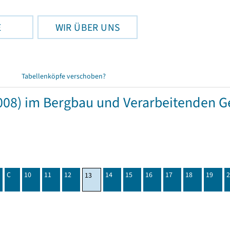
E
WIR ÜBER UNS
Tabellenköpfe verschoben?
08) im Bergbau und Verarbeitenden Ge
C
10
11
12
14
15
16
17
18
19
2
13