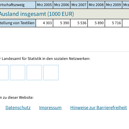
rtschaftszweig
Mrz 2005
Mrz 2006
Mrz 2007
Mrz 2008
Mrz 2009
Mrz
Ausland insgesamt (
1000 EUR
)
tellung von Textilien
4 303
5 390
5 536
5 890
5 716
 Landesamt für Statistik in den sozialen Netzwerken:
 zu dieser Website:
Datenschutz
Impressum
Hinweise zur Barrierefreiheit