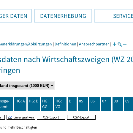
GER DATEN
DATENERHEBUNG
SERVIC
henerklärungen/Abkürzungen
|
Definitionen
|
Ansprechpartner
|
daten nach Wirtschaftszweigen (WZ 20
ringen
insge-
HG: A
HG: B
HG:
HG:
B
05
06
07
08
09
samt
GG
VG
0 und mehr Beschäftigten