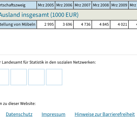
rtschaftszweig
Mrz 2005
Mrz 2006
Mrz 2007
Mrz 2008
Mrz 2009
Mrz
Ausland insgesamt (
1000 EUR
)
stellung von Möbeln
2 995
3 696
4 736
4 845
4 021
 Landesamt für Statistik in den sozialen Netzwerken:
 zu dieser Website:
Datenschutz
Impressum
Hinweise zur Barrierefreiheit