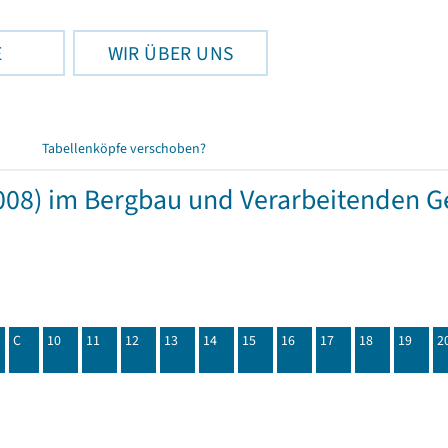
E
WIR ÜBER UNS
Tabellenköpfe verschoben?
08) im Bergbau und Verarbeitenden Ge
C
10
11
12
13
14
15
16
17
18
19
2