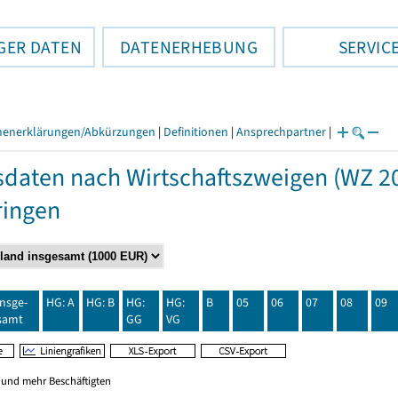
GER DATEN
DATENERHEBUNG
SERVIC
henerklärungen/Abkürzungen
|
Definitionen
|
Ansprechpartner
|
daten nach Wirtschaftszweigen (WZ 20
ringen
insge-
HG: A
HG: B
HG:
HG:
B
05
06
07
08
09
samt
GG
VG
0 und mehr Beschäftigten