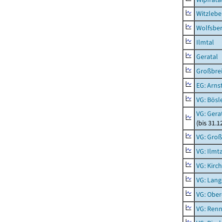
Witzleb
Wolfsbe
Ilmtal
Geratal
Großbrei
EG: Arns
VG: Bösl
VG: Gera
(bis 31.1
VG: Gro
VG: Ilmt
VG: Kirc
VG: Lang
VG: Ober
VG: Renn