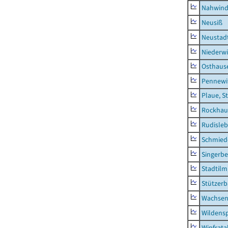
Nahwin
Neusiß
Neustad
Niederwi
Osthaus
Pennewi
Plaue, S
Rockhau
Rudisle
Schmied
Singerbe
Stadtilm
Stützer
Wachsen
Wildensp
Wipfrata