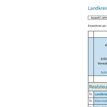
Landkreis
Einwohner am 3
K
Erf
Verwa
Schl
Realsteu
Landkrei
Alkersle