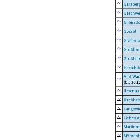
Geraber
Geschw
Gillersdo
Gossel
Gräfenr
Großbrei
Großlieb
Herschd
Amt Wac
(bis 30.
Ilmenau,
Kirchhe
Langewie
Liebenst
Martinr
Möhren