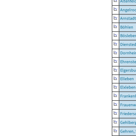
Altenfel
Angelro
Arnstadt
Böhlen
Böslebe
Diensted
Dornhe
Ehrenste
Elgersbu
Elleben
Elxleben
Franken
Frauenw
Frieders
Gehlber
Gehren, 