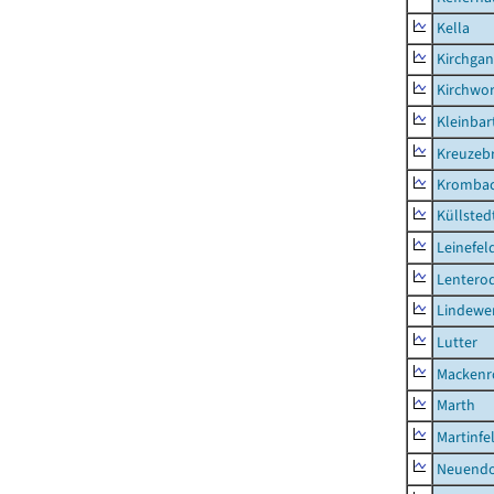
Kella
Kirchga
Kirchwor
Kleinbart
Kreuzeb
Kromba
Küllsted
Leinefel
Lentero
Lindewe
Lutter
Mackenr
Marth
Martinfe
Neuendo