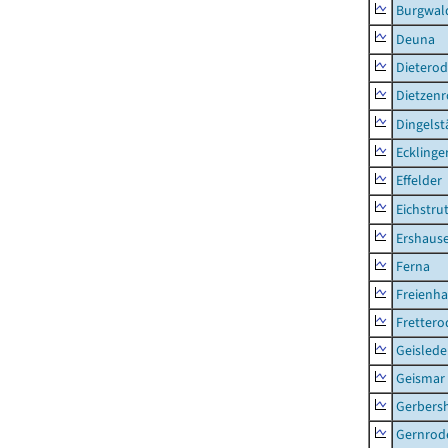
Burgwal
Deuna
Dietero
Dietzen
Dingelst
Ecklinge
Effelder
Eichstru
Ershaus
Ferna
Freienh
Frettero
Geisled
Geismar
Gerbers
Gernrod