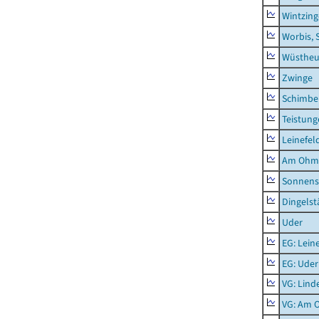
Wintzin
Worbis, 
Wüstheu
Zwinge
Schimbe
Teistung
Leinefel
Am Ohm
Sonnens
Dingelst
Uder
EG: Lein
EG: Uder
VG: Lind
VG: Am 