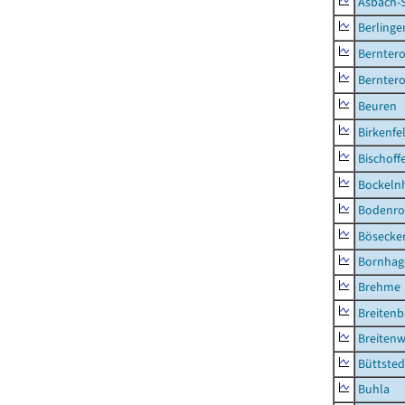
Asbach-
Berlinge
Berntero
Berntero
Beuren
Birkenfe
Bischoff
Bockeln
Bodenro
Bösecke
Bornhag
Brehme
Breiten
Breitenw
Büttsted
Buhla