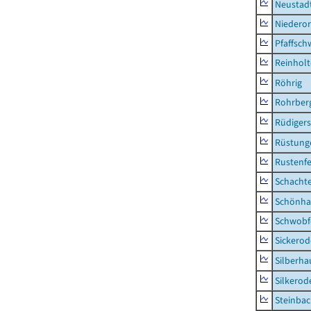
Neustad
Niederor
Pfaffsc
Reinhol
Röhrig
Rohrber
Rüdiger
Rüstung
Rustenf
Schacht
Schönha
Schwobf
Sickerod
Silberha
Silkerod
Steinba