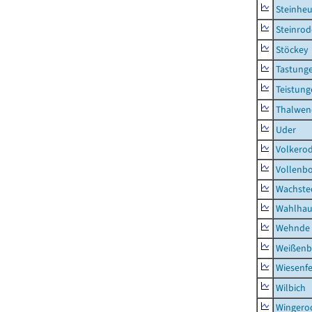
Steinhe
Steinrod
Stöckey
Tastung
Teistung
Thalwen
Uder
Volkero
Vollenb
Wachste
Wahlhau
Wehnde
Weißenb
Wiesenfe
Wilbich
Wingero