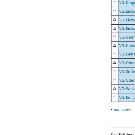
VG: Ding
VG: Eich
VG: Eich
VG: Eich
VG: Geis
VG: Hans
VG: Lein
VG: Obe
VG: Süde
VG: Uder
VG: West
VG: Ers
▴
nach oben
Das Thüringer