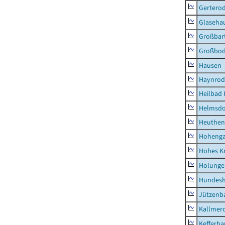
Gertero
Glaseha
Großbart
Großbo
Hausen
Haynrod
Heilbad 
Helmsdo
Heuthen
Hoheng
Hohes K
Holunge
Hundes
Jützenb
Kallmer
Kefferh