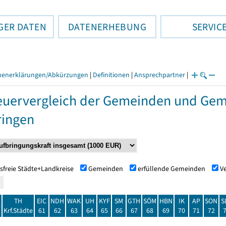
GER DATEN
DATENERHEBUNG
SERVIC
henerklärungen/Abkürzungen
|
Definitionen
|
Ansprechpartner
|
euervergleich der Gemeinden und Ge
ringen
sfreie Städte+Landkreise
Gemeinden
erfüllende Gemeinden
V
TH
EIC
NDH
WAK
UH
KYF
SM
GTH
SÖM
HBN
IK
AP
SON
S
t
Krf.Städte
61
62
63
64
65
66
67
68
69
70
71
72