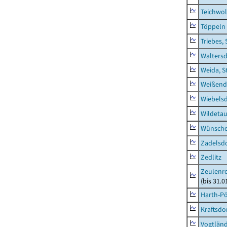
Teichwo
Töppeln
Triebes, 
Waltersd
Weida, S
Weißend
Wiebelsd
Wildeta
Wünsche
Zadelsdo
Zedlitz
Zeulenro
(bis 31.
Harth-Pö
Kraftsdo
Vogtländ