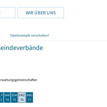
E
WIR ÜBER UNS
Tabellenköpfe verschoben?
meindeverbände
erwaltungsgemeinschaften
LF
SHK
SOK
GRZ
ABG
73
74
75
76
77