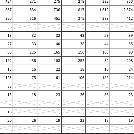
424
271
275
278
332
350
857
834
736
817
1 612
2 874
320
516
451
375
373
412
36
13
32
32
43
53
39
27
33
40
38
44
55
65
225
165
156
163
93
192
436
108
252
82
208
13
16
22
18
16
24
123
75
61
106
159
214
83
13
18
23
26
56
23
16
20
26
19
23
19
19