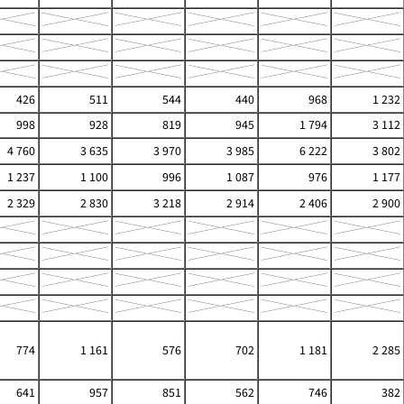
426
511
544
440
968
1 232
998
928
819
945
1 794
3 112
4 760
3 635
3 970
3 985
6 222
3 802
1 237
1 100
996
1 087
976
1 177
2 329
2 830
3 218
2 914
2 406
2 900
774
1 161
576
702
1 181
2 285
641
957
851
562
746
382