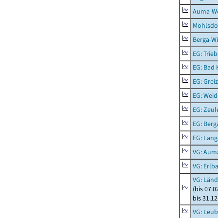
Auma-Wei
Mohlsdor
Berga-Wü
EG: Trieb
EG: Bad K
EG: Greiz
EG: Weid
EG: Zeul
EG: Berga
EG: Lan
VG: Aum
VG: Erlb
VG: Länd
(bis 07.
bis 31.1
VG: Leub