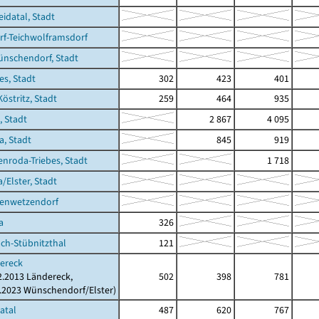
datal, Stadt
f-Teichwolframsdorf
nschendorf, Stadt
es, Stadt
302
423
401
östritz, Stadt
259
464
935
, Stadt
2 867
4 095
a, Stadt
845
919
enroda-Triebes, Stadt
1 718
/Elster, Stadt
genwetzendorf
a
326
ach-Stübnitzthal
121
ereck
02.2013 Ländereck,
502
398
781
2.2023 Wünschendorf/Elster)
atal
487
620
767