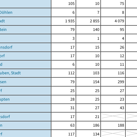
105
10
75
Döhlen
6
7
8
adt
1 935
2 855
4 079
tein
79
140
95
3
1
4
nsdorf
17
15
26
orf
17
10
12
ld
6
10
11
uben, Stadt
112
103
116
sen
79
154
299
f
25
25
27
upten
28
25
23
31
27
43
nsdorf
17
21
en
63
186
188
rf
117
134