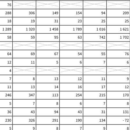
76
288
306
149
154
94
209
18
19
31
23
25
25
1 289
1 320
1 458
1 789
1 016
1 621
58
59
95
63
742
1 702
64
69
67
54
55
76
12
11
5
6
7
6
4
7
8
13
12
11
9
11
13
14
16
17
12
246
347
113
254
215
170
5
7
8
6
7
8
36
43
94
43
31
131
230
326
291
190
134
- 72
5
9
8
7
9
8