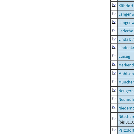
Kühdorf
Langenw
Langenw
Lederho
Linda b.
Lindenk
Lunzig
Merkend
Mohlsdo
München
Neugern
Neumühl
Niedern
Nitschar
(bis 31.
Paitzdor