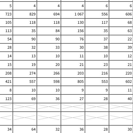
5
4
4
4
6
6
723
829
694
1 067
556
606
105
118
118
130
117
68
113
35
84
156
35
63
54
90
90
76
37
22
28
32
33
30
38
39
14
13
10
11
10
12
15
19
20
21
23
21
208
274
266
203
216
220
421
557
598
805
553
602
8
10
10
9
9
11
123
69
36
27
28
40
34
64
32
36
28
30