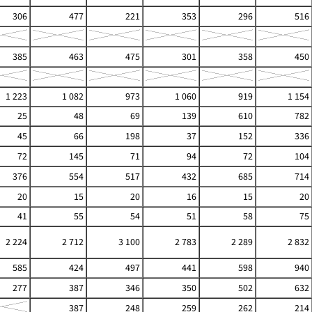
306
477
221
353
296
516
385
463
475
301
358
450
1 223
1 082
973
1 060
919
1 154
25
48
69
139
610
782
45
66
198
37
152
336
72
145
71
94
72
104
376
554
517
432
685
714
20
15
20
16
15
20
41
55
54
51
58
75
2 224
2 712
3 100
2 783
2 289
2 832
585
424
497
441
598
940
277
387
346
350
502
632
387
248
259
262
214