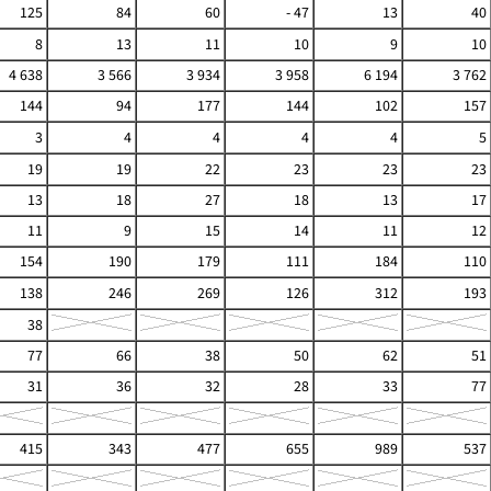
125
84
60
- 47
13
40
8
13
11
10
9
10
4 638
3 566
3 934
3 958
6 194
3 762
144
94
177
144
102
157
3
4
4
4
4
5
19
19
22
23
23
23
13
18
27
18
13
17
11
9
15
14
11
12
154
190
179
111
184
110
138
246
269
126
312
193
38
77
66
38
50
62
51
31
36
32
28
33
77
415
343
477
655
989
537