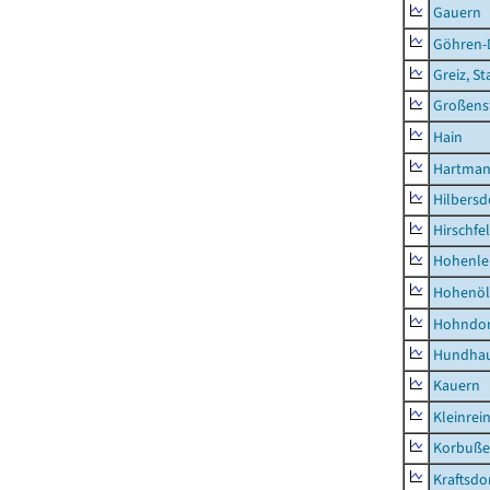
Gauern
Göhren-
Greiz, St
Großens
Hain
Hartman
Hilbersd
Hirschfe
Hohenle
Hohenöl
Hohndor
Hundha
Kauern
Kleinrei
Korbuß
Kraftsdo