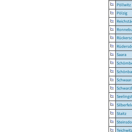
Pöllwitz
Pölzig
Reichstä
Ronnebu
Rückers
Rüdersd
Saara
Schömb
Schönba
Schwaar
Schwarz
Seelings
Silberfel
Staitz
Steinsdo
Teichwit