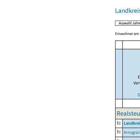
Landkreis
Einwohner am 3
E
Ver
S
Realsteu
Landkrei
Arnsgrü