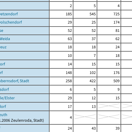
2
5
4
etzendorf
185
545
725
olschendorf
29
25
174
se
52
52
81
 Weida
63
37
62
reuz
18
18
24
10
7
18
orf
14
15
15
rf
148
102
176
bernsdorf, Stadt
258
422
509
sdorf
6
5
9
e/Elster
29
12
15
dorf
17
13
euth
4
01.2006 Zeulenroda, Stadt)
f
24
43
39