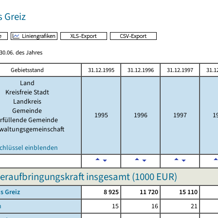
 Greiz
0.06. des Jahres
Gebietsstand
31.12.1995
31.12.1996
31.12.1997
31.1
Land
Kreisfreie Stadt
Landkreis
Gemeinde
1995
1996
1997
1
rfüllende Gemeinde
waltungsgemeinschaft
chlüssel einblenden
eraufbringungskraft insgesamt (
1000 EUR
)
s Greiz
8 925
11 720
15 110
n
15
16
21