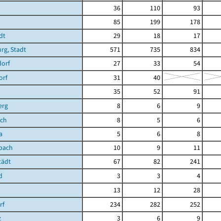
36
110
93
85
199
178
dt
29
18
17
rg, Stadt
571
735
834
dorf
27
33
54
orf
31
40
35
52
91
erg
8
6
9
ch
8
5
6
a
5
6
8
bach
10
9
11
tädt
67
82
241
d
3
3
4
13
12
28
rf
234
282
252
z
3
6
9