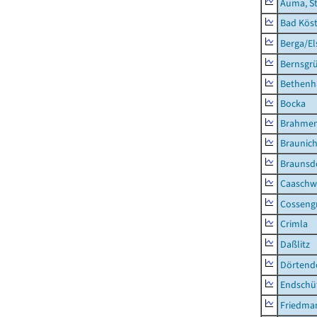
Auma, S
Bad Köst
Berga/El
Bernsgr
Bethenh
Bocka
Brahme
Braunic
Braunsd
Caaschw
Cosseng
Crimla
Daßlitz
Dörtend
Endschü
Friedma