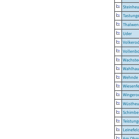
Steinhe
Tastung
Thalwen
Uder
Volkero
Vollenb
Wachste
Wahlhau
Wehnde
Wiesenfe
Wingero
Wüstheu
Schimbe
Teistung
Leinefel
Am Ohm