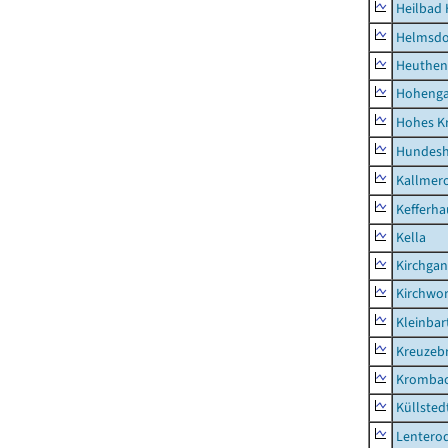
Heilbad 
Helmsdo
Heuthen
Hoheng
Hohes K
Hundes
Kallmer
Kefferh
Kella
Kirchga
Kirchwor
Kleinbart
Kreuzeb
Kromba
Küllsted
Lentero