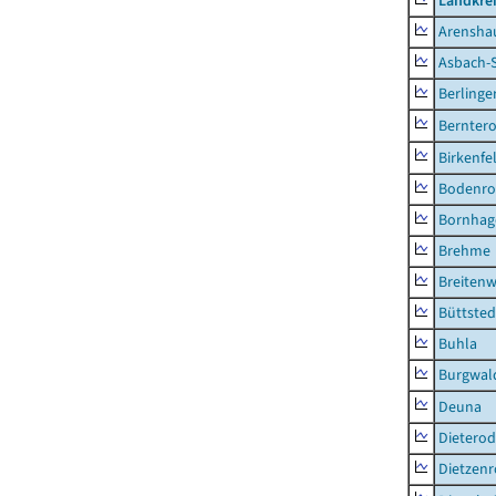
Landkrei
Arensha
Asbach-
Berlinge
Berntero
Birkenfe
Bodenro
Bornhag
Brehme
Breitenw
Büttsted
Buhla
Burgwal
Deuna
Dietero
Dietzen