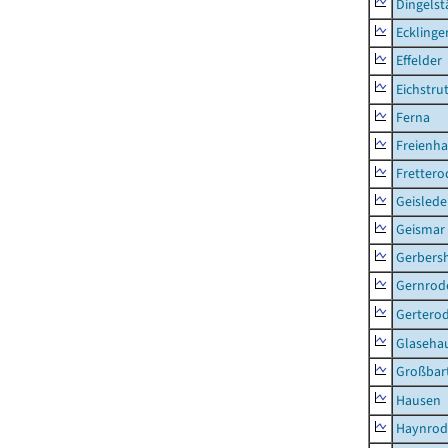
Dingelst
Ecklinge
Effelder
Eichstru
Ferna
Freienh
Frettero
Geisled
Geismar
Gerbers
Gernrod
Gertero
Glaseha
Großbart
Hausen
Haynrod