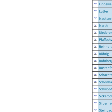
Lindewe
Lutter
Mackenr
Marth
Niederor
Pfaffsc
Reinhol
Röhrig
Rohrber
Rustenf
Schacht
Schönha
Schwobf
Sickerod
Silberha
Steinba