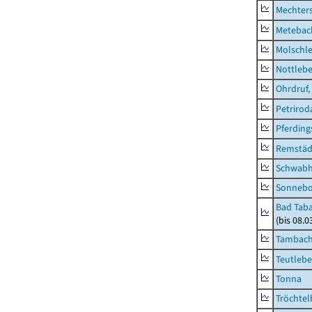
Mechter
Metebac
Molschl
Nottleb
Ohrdruf,
Petrirod
Pferding
Remstäd
Schwab
Sonneb
Bad Taba
(bis 08.
Tambach-
Teutleb
Tonna
Tröchtel