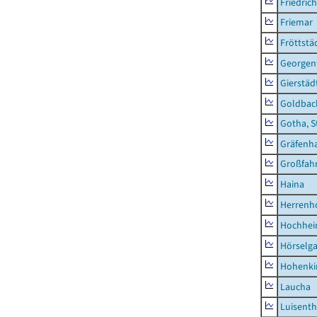
Friedric
Friemar
Fröttstä
Georgent
Gierstäd
Goldbac
Gotha, S
Gräfenh
Großfah
Haina
Herrenh
Hochhe
Hörselg
Hohenki
Laucha
Luisenth