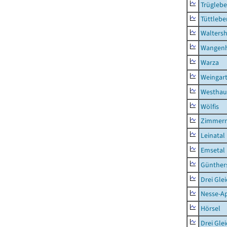
Trügleb
Tüttlebe
Waltersh
Wangen
Warza
Weingar
Westhau
Wölfis
Zimmern
Leinatal
Emsetal
Günther
Drei Gle
Nesse-Ap
Hörsel
Drei Gle