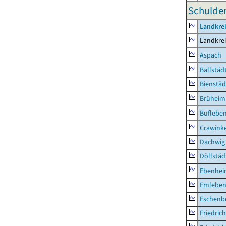
Schulden
Landkre
Landkre
Aspach
Ballstäd
Bienstäd
Brüheim
Buflebe
Crawink
Dachwig
Döllstäd
Ebenhe
Emlebe
Eschenb
Friedric