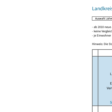
Landkrei
- ab 2010 neue
- keine Verglei
- je Einwohner 
Hinweis: Die St
L
E
Ver
S