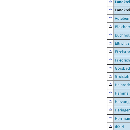
Landkre
Landkre
Auleben
Bleicher
Buchhol
Ellrich, 
Etzelsro
Friedric
Görsbac
Großloh
Hainrode
Hamma
Harzung
Heringen
Herrman
Ilfeld