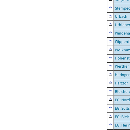
Stempe
Urbach
Uthlebe
Windeha
Wipperd
Wolkram
Hohenst
Werther
Heringen
Harztor
Bleicher
EG: Nord
EG: Soll
EG: Blei
EG: Heri