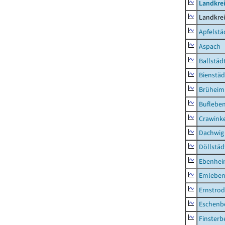
Landkre
Landkre
Apfelstä
Aspach
Ballstäd
Bienstäd
Brüheim
Buflebe
Crawink
Dachwig
Döllstäd
Ebenhe
Emlebe
Ernstro
Eschenb
Finsterb