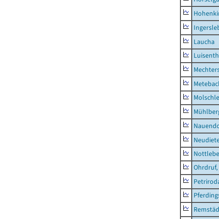
Hohenki
Ingersle
Laucha
Luisenth
Mechter
Metebac
Molschl
Mühlber
Nauendo
Neudiet
Nottleb
Ohrdruf,
Petrirod
Pferding
Remstäd