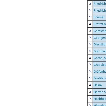
Friedric
Friedric
Friemar
Fröttstä
Gamstäd
Georgent
Gierstäd
Goldbac
Gotha, S
Grabsle
Gräfenh
Großfah
Haina
Herrenh
Hochhe
Hörselg