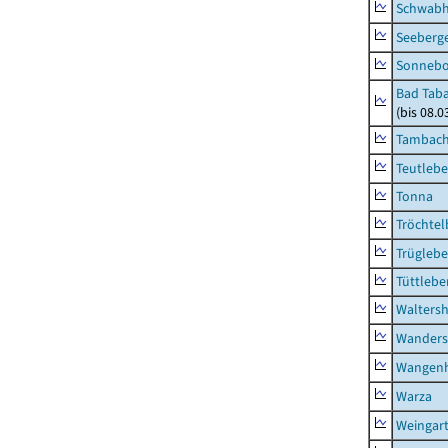
Schwab
Seeberg
Sonneb
Bad Taba
(bis 08.
Tambach-
Teutleb
Tonna
Tröchtel
Trügleb
Tüttlebe
Waltersh
Wanders
Wangen
Warza
Weingar