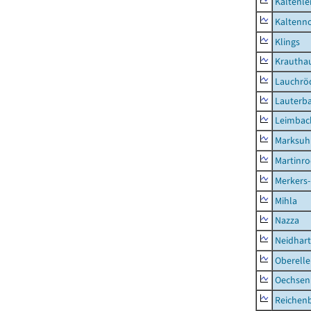
Kaltenle
Kaltenno
Klings
Krautha
Lauchrö
Lauterb
Leimbac
Marksuh
Martinr
Merkers-
Mihla
Nazza
Neidhar
Oberell
Oechsen
Reichen