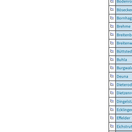
Bodenro
Bösecke
Bornhag
Brehme
Breiten
Breitenw
Büttsted
Buhla
Burgwal
Deuna
Dietero
Dietzen
Dingelst
Ecklinge
Effelder
Eichstru