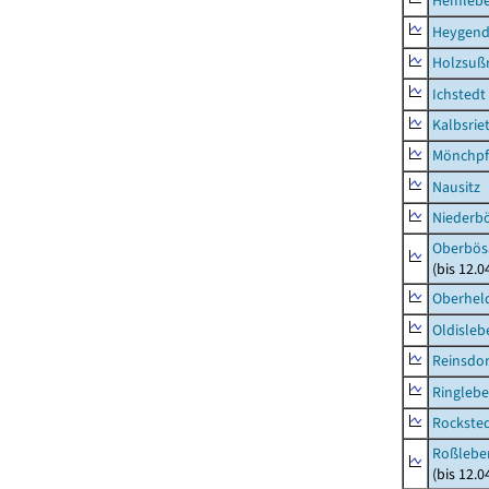
Hemleb
Heygend
Holzsuß
Ichstedt
Kalbsrie
Mönchpfi
Nausitz
Niederb
Oberbös
(bis 12.
Oberhel
Oldisleb
Reinsdor
Ringleb
Rockste
Roßleben
(bis 12.