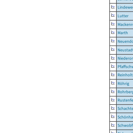
Lindewe
Lutter
Mackenr
Marth
Neuendo
Neustad
Niederor
Pfaffsc
Reinhol
Röhrig
Rohrber
Rustenf
Schacht
Schönha
Schwobf