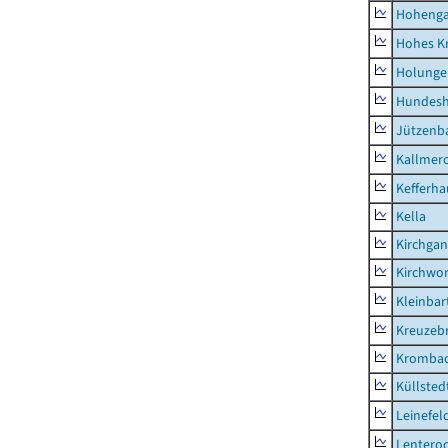
Hoheng
Hohes K
Holunge
Hundes
Jützenb
Kallmer
Kefferh
Kella
Kirchga
Kirchwor
Kleinbart
Kreuzeb
Kromba
Küllsted
Leinefel
Lentero