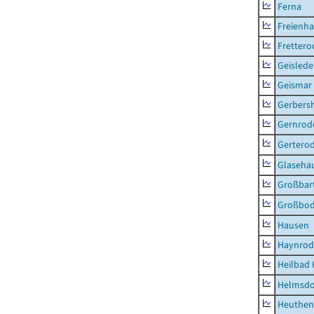
Ferna
Freienh
Frettero
Geisled
Geismar
Gerbers
Gernrod
Gertero
Glaseha
Großbart
Großbo
Hausen
Haynrod
Heilbad 
Helmsdo
Heuthen