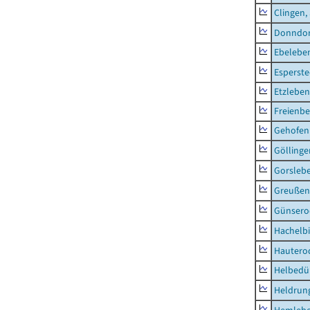
Clingen,
Donndor
Ebeleben
Esperste
Etzleben
Freienbe
Gehofen
Göllinge
Gorsleb
Greußen,
Günsero
Hachelb
Hautero
Helbedü
Heldrung