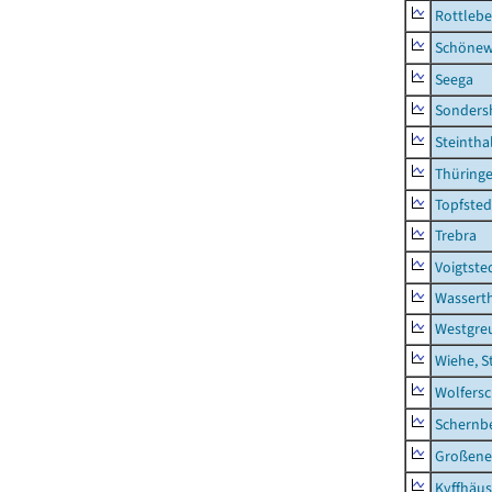
Rottleb
Schönew
Seega
Sonders
Steintha
Thüring
Topfsted
Trebra
Voigtste
Wassert
Westgre
Wiehe, S
Wolfers
Schernb
Großeneh
Kyffhäus