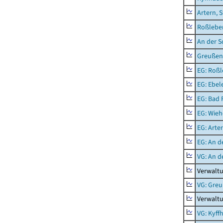
Artern, 
Roßleben
An der S
Greußen,
EG: Roßl
EG: Ebel
EG: Bad 
EG: Wieh
EG: Arter
EG: An d
VG: An 
Verwalt
VG: Gre
Verwalt
VG: Kyff