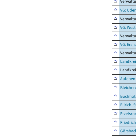
Verwaltu
VG: Uder
Verwalt
VG: West
Verwaltu
VG: Ers
Verwalt
Landkre
Landkre
Auleben
Bleicher
Buchhol
Ellrich, 
Etzelsro
Friedric
Görsbac