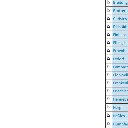
Breitun
Brottero
Christes
Dillstädt
Einhaus
Ellingsh
Erbenha
Exdorf
Fambac
Floh-Sel
Franken
Friedels
Hennebe
Herpf
Heßles
Hümpfer