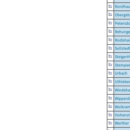
Nordhau
Obergeb
Petersdo
Rehung
Rodisha
Sollsted
Steigert
Stempe
Urbach
Uthlebe
Windeha
Wipperd
Wolkram
Hohenst
Werther