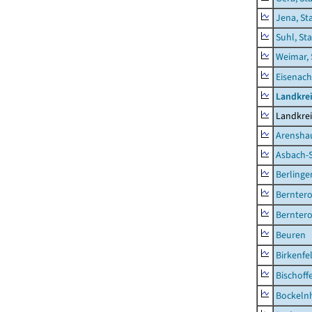
Jena, St
Suhl, St
Weimar, 
Eisenach
Landkrei
Landkrei
Arensha
Asbach-
Berlinge
Berntero
Berntero
Beuren
Birkenfe
Bischoff
Bockeln