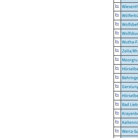
Wiesent
Wölferbü
Wolfsbe
Wolfsbu
Wutha-F
Zella/R
Moorgr
Hörselb
Behring
Gerstun
Hörselbe
Bad Lieb
Krayenb
Kaltenno
Werra-Su