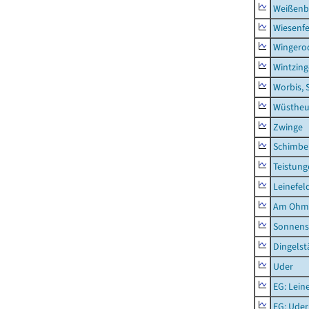
Weißenb
Wiesenfe
Wingero
Wintzin
Worbis, 
Wüstheu
Zwinge
Schimbe
Teistung
Leinefel
Am Ohm
Sonnens
Dingelst
Uder
EG: Lein
EG: Uder