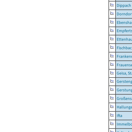
Dippach
Dorndor
Ebensha
Empfert
Ettenhau
Fischba
Franken
Frauens
Geisa, S
Gersten
Gerstun
Großens
Hallung
Ifta
Immelb