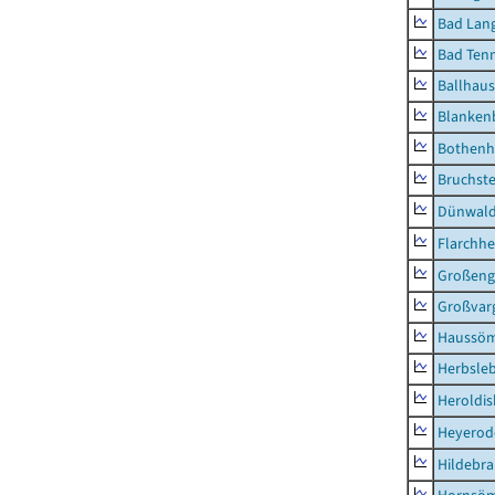
Bad Lang
Bad Tenn
Ballhau
Blanken
Bothenh
Bruchst
Dünwal
Flarchh
Großeng
Großvar
Haussö
Herbsle
Heroldi
Heyerod
Hildebr