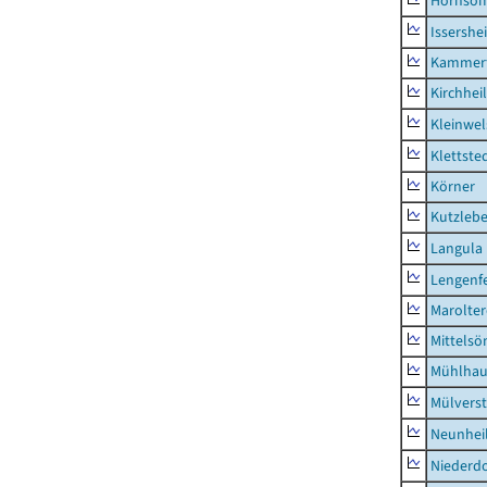
Hornsö
Issershe
Kammerf
Kirchhei
Kleinwe
Klettste
Körner
Kutzleb
Langula
Lengenfe
Marolte
Mittels
Mühlhau
Mülvers
Neunhei
Niederdo