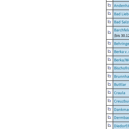
Andenh
Bad Lieb
Bad Salz
Barchfe
(bis 30.1
Behring
Berka v. 
Berka/We
Bischofr
Brunnha
Buttlar
Craula
Creuzbur
Dankma
Dermba
Diedorf