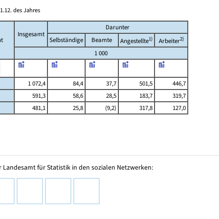
1.12. des Jahres
Darunter
Insgesamt
1)
2)
t
Selbständige
Beamte
Angestellte
Arbeiter
1 000
1 072,4
84,4
37,7
501,5
446,7
591,3
58,6
28,5
183,7
319,7
481,1
25,8
(9,2)
317,8
127,0
 Landesamt für Statistik in den sozialen Netzwerken: