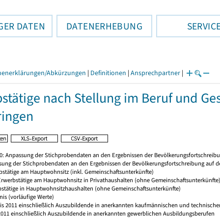
GER DATEN
DATENERHEBUNG
SERVIC
henerklärungen/Abkürzungen
|
Definitionen
|
Ansprechpartner
|
stätige nach Stellung im Beruf und Ge
ringen
20: Anpassung der Stichprobendaten an den Ergebnissen der Bevölkerungsfortschreibu
sung der Stichprobendaten an den Ergebnissen der Bevölkerungsfortschreibung auf d
rbstätige am Hauptwohnsitz (inkl. Gemeinschaftsunterkünfte)
 Erwerbstätige am Hauptwohnsitz in Privathaushalten (ohne Gemeinschaftsunterkünfte
bstätige in Hauptwohnsitzhaushalten (ohne Gemeinschaftsunterkünfte)
nis (vorläufige Werte)
 bis 2011 einschließlich Auszubildende in anerkannten kaufmännischen und technischen
s 2011 einschließlich Auszubildende in anerkannten gewerblichen Ausbildungsberufen