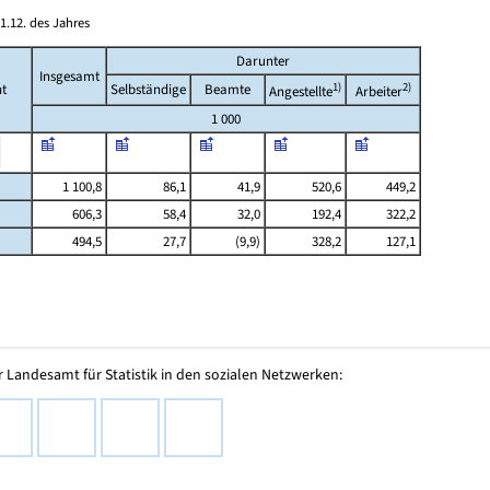
1.12. des Jahres
Darunter
Insgesamt
1)
2)
t
Selbständige
Beamte
Angestellte
Arbeiter
1 000
1 100,8
86,1
41,9
520,6
449,2
606,3
58,4
32,0
192,4
322,2
494,5
27,7
(9,9)
328,2
127,1
 Landesamt für Statistik in den sozialen Netzwerken: