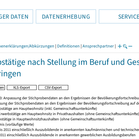
GER DATEN
DATENERHEBUNG
SERVIC
henerklärungen/Abkürzungen
|
Definitionen
|
Ansprechpartner
|
stätige nach Stellung im Beruf und Ge
ringen
20: Anpassung der Stichprobendaten an den Ergebnissen der Bevölkerungsfortschreibu
sung der Stichprobendaten an den Ergebnissen der Bevölkerungsfortschreibung auf d
rbstätige am Hauptwohnsitz (inkl. Gemeinschaftsunterkünfte)
 Erwerbstätige am Hauptwohnsitz in Privathaushalten (ohne Gemeinschaftsunterkünfte
bstätige in Hauptwohnsitzhaushalten (ohne Gemeinschaftsunterkünfte)
nis (vorläufige Werte)
 bis 2011 einschließlich Auszubildende in anerkannten kaufmännischen und technischen
s 2011 einschließlich Auszubildende in anerkannten gewerblichen Ausbildungsberufen