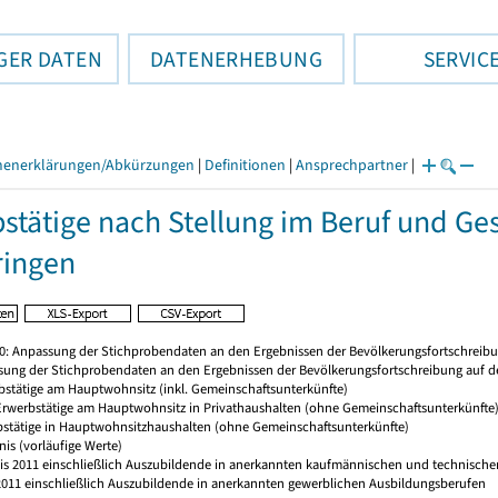
GER DATEN
DATENERHEBUNG
SERVIC
henerklärungen/Abkürzungen
|
Definitionen
|
Ansprechpartner
|
stätige nach Stellung im Beruf und Ge
ringen
20: Anpassung der Stichprobendaten an den Ergebnissen der Bevölkerungsfortschreibu
sung der Stichprobendaten an den Ergebnissen der Bevölkerungsfortschreibung auf d
rbstätige am Hauptwohnsitz (inkl. Gemeinschaftsunterkünfte)
 Erwerbstätige am Hauptwohnsitz in Privathaushalten (ohne Gemeinschaftsunterkünfte
bstätige in Hauptwohnsitzhaushalten (ohne Gemeinschaftsunterkünfte)
nis (vorläufige Werte)
 bis 2011 einschließlich Auszubildende in anerkannten kaufmännischen und technischen
s 2011 einschließlich Auszubildende in anerkannten gewerblichen Ausbildungsberufen