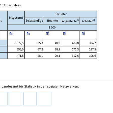
1.12. des Jahres
Darunter
Insgesamt
1)
2)
t
Selbständige
Beamte
Angestellte
Arbeiter
1 000
1 027,5
95,3
48,9
483,8
394,2
556,0
67,2
28,8
171,3
287,5
471,5
28,1
20,1
312,5
106,6
 Landesamt für Statistik in den sozialen Netzwerken: