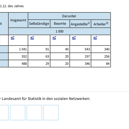
1.12. des Jahres
Darunter
Insgesamt
1)
2)
t
Selbständige
Beamte
Angestellte
Arbeiter
1 000
1 041
91
40
543
340
552
63
20
197
256
488
29
20
346
84
 Landesamt für Statistik in den sozialen Netzwerken: