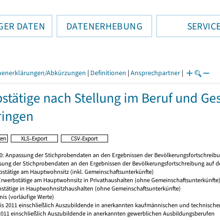
GER DATEN
DATENERHEBUNG
SERVIC
henerklärungen/Abkürzungen
|
Definitionen
|
Ansprechpartner
|
stätige nach Stellung im Beruf und Ge
ringen
20: Anpassung der Stichprobendaten an den Ergebnissen der Bevölkerungsfortschreibu
sung der Stichprobendaten an den Ergebnissen der Bevölkerungsfortschreibung auf d
rbstätige am Hauptwohnsitz (inkl. Gemeinschaftsunterkünfte)
 Erwerbstätige am Hauptwohnsitz in Privathaushalten (ohne Gemeinschaftsunterkünfte
bstätige in Hauptwohnsitzhaushalten (ohne Gemeinschaftsunterkünfte)
nis (vorläufige Werte)
 bis 2011 einschließlich Auszubildende in anerkannten kaufmännischen und technischen
s 2011 einschließlich Auszubildende in anerkannten gewerblichen Ausbildungsberufen