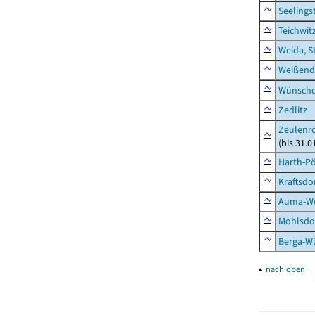
Seelings
Teichwit
Weida, S
Weißend
Wünsche
Zedlitz
Zeulenro
(bis 31.
Harth-Pö
Kraftsdo
Auma-Wei
Mohlsdor
Berga-Wü
▴
nach oben