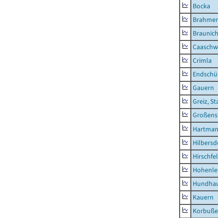
Bocka
Brahme
Braunic
Caaschw
Crimla
Endschü
Gauern
Greiz, St
Großens
Hartman
Hilbersd
Hirschfe
Hohenle
Hundha
Kauern
Korbuß