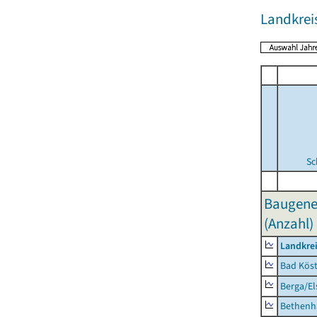
Landkreis
Sc
Baugene
(Anzahl)
Landkrei
Bad Köst
Berga/El
Bethenh