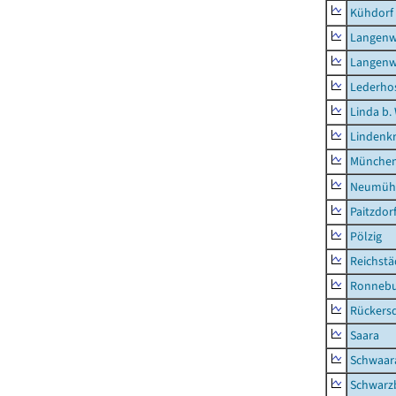
Kühdorf
Langenw
Langenw
Lederho
Linda b.
Lindenk
München
Neumühl
Paitzdor
Pölzig
Reichstä
Ronnebu
Rückers
Saara
Schwaar
Schwarz