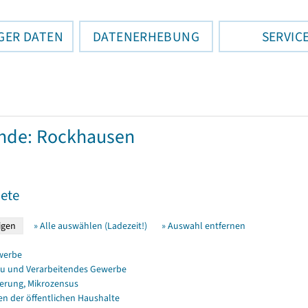
GER DATEN
DATENERHEBUNG
SERVIC
nde: Rockhausen
ete
» Alle auswählen (Ladezeit!)
» Auswahl entfernen
werbe
u und Verarbeitendes Gewerbe
erung, Mikrozensus
en der öffentlichen Haushalte