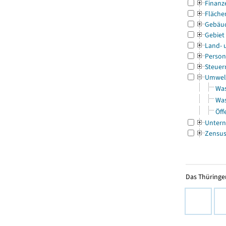
Finanz
Fläche
Gebäu
Gebiet
Land- 
Person
Steuer
Umwel
Was
Was
Öff
Untern
Zensu
Das Thüringer