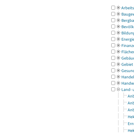
Arbeit
Bauge
Bergba
Bevölk
Bildun
Energi
Finanz
Fläche
Gebäu
Gebiet
Gesun
Handel
Handw
Land- 
Anb
Anb
Anb
Hek
Ern
Hek