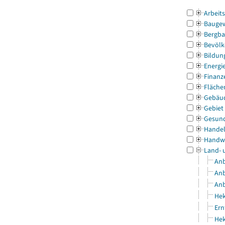
Arbeit
Bauge
Bergba
Bevölk
Bildun
Energi
Finanz
Fläche
Gebäu
Gebiet
Gesun
Handel
Handw
Land- 
Anb
Anb
Anb
Hek
Ern
Hek