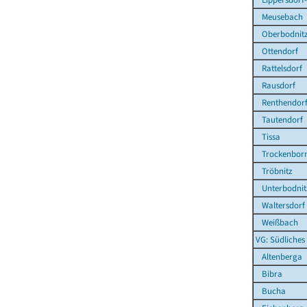
Meusebach
Oberbodnit
Ottendorf
Rattelsdorf
Rausdorf
Renthendor
Tautendorf
Tissa
Trockenborn
Tröbnitz
Unterbodnit
Waltersdorf
Weißbach
VG: Südliches
Altenberga
Bibra
Bucha