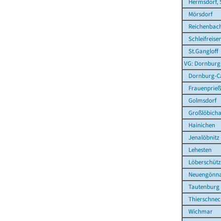
Hermsdorf, 
Mörsdorf
Reichenbac
Schleifreise
St.Gangloff
VG: Dornbur
Dornburg-Ca
Frauenprieß
Golmsdorf
Großlöbich
Hainichen
Jenalöbnitz
Lehesten
Löberschütz
Neuengönn
Tautenburg
Thierschnec
Wichmar