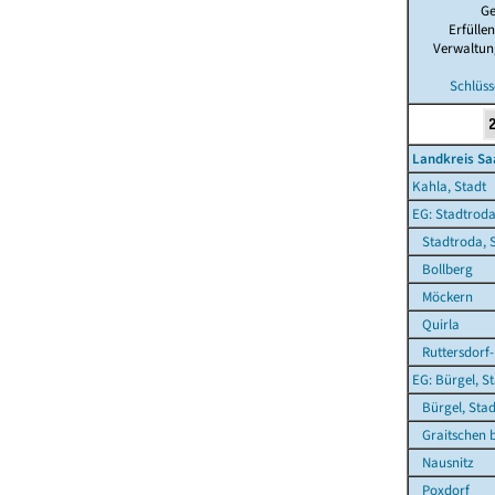
G
Erfülle
Verwaltun
Schlüss
Landkreis Sa
Kahla, Stadt
EG: Stadtroda
Stadtroda, S
Bollberg
Möckern
Quirla
Ruttersdorf-
EG: Bürgel, S
Bürgel, Stad
Graitschen b
Nausnitz
Poxdorf