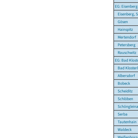
EG: Eisenberg
Eisenberg, S
Gösen
Hainspitz
Mertendorf
Petersberg
Rauschwitz
EG: Bad Klost
Bad Klosterl
Albersdorf
Bobeck
Scheiditz
Schlöben
Schönglein
Serba
Tautenhain
Waldeck
Weißenborn