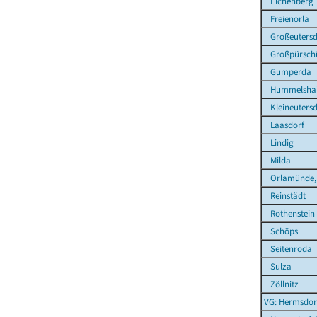
Eichenberg
Freienorla
Großeutersd
Großpürsch
Gumperda
Hummelsha
Kleineutersd
Laasdorf
Lindig
Milda
Orlamünde, 
Reinstädt
Rothenstein
Schöps
Seitenroda
Sulza
Zöllnitz
VG: Hermsdor