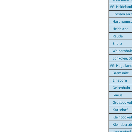
VG: Heideland
Crossen an d
Hartmannsd
Heideland
Rauda
Silbitz
Walpernhai
Schkölen, St
VG: Hügelland
Bremsnitz
Eineborn
Geisenhain
Gneus
Großbocked
Karlsdorf
Kleinbocked
Kleinebersd
Lippersdorf