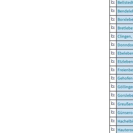
Bellsted
Bendele
Borxleb
Bretleb
Clingen,
Donndor
Ebeleben
Etzleben
Freienbe
Gehofen
Göllinge
Gorsleb
Greußen,
Günsero
Hachelb
Hautero