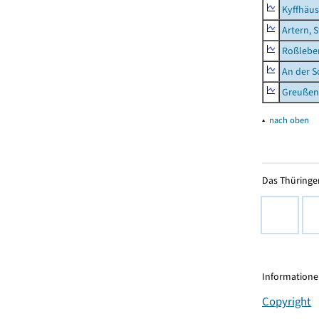
Kyffhäus
Artern, 
Roßleben
An der S
Greußen,
▴
nach oben
Das Thüringer
Informationen
Copyright