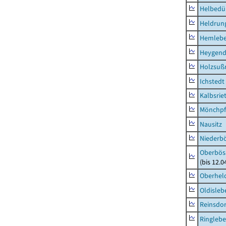
Helbedü
Heldrung
Hemleb
Heygend
Holzsuß
Ichstedt
Kalbsrie
Mönchpfi
Nausitz
Niederb
Oberbös
(bis 12.
Oberhel
Oldisleb
Reinsdor
Ringleb