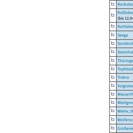
Rockste
Roßleben
(bis 12.
Rottleb
Seega
Sonders
Steintha
Thüring
Topfsted
Trebra
Voigtste
Wassert
Westgre
Wiehe, S
Wolfers
Großeneh