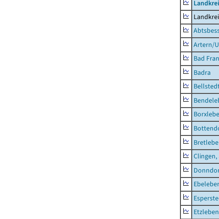
Landkrei
Landkrei
Abtsbes
Artern/U
Bad Fran
Badra
Bellsted
Bendele
Borxleb
Bottend
Bretleb
Clingen,
Donndor
Ebeleben
Esperste
Etzleben