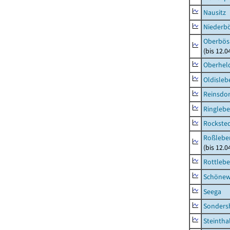
Nausitz
Niederb
Oberbös
(bis 12.
Oberhel
Oldisleb
Reinsdor
Ringleb
Rockste
Roßleben
(bis 12.
Rottleb
Schönew
Seega
Sonders
Steintha