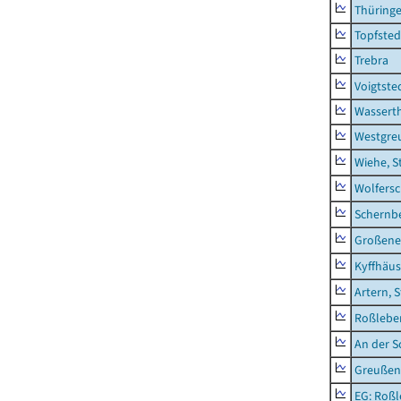
Thüring
Topfsted
Trebra
Voigtste
Wassert
Westgre
Wiehe, S
Wolfers
Schernb
Großeneh
Kyffhäus
Artern, 
Roßleben
An der S
Greußen,
EG: Roßl