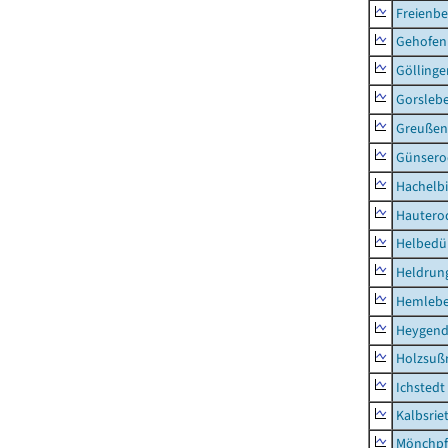
Freienbe
Gehofen
Göllinge
Gorsleb
Greußen,
Günsero
Hachelb
Hautero
Helbedü
Heldrung
Hemleb
Heygend
Holzsuß
Ichstedt
Kalbsrie
Mönchpfi