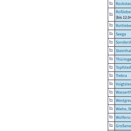
Rockste
Roßleben
(bis 12.
Rottleb
Seega
Sonders
Steintha
Thüring
Topfsted
Trebra
Voigtste
Wassert
Westgre
Wiehe, S
Wolfers
Großeneh