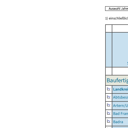
1) einschließl
Bauferti
Landkrei
Abtsbes
Artern/U
Bad Fran
Badra