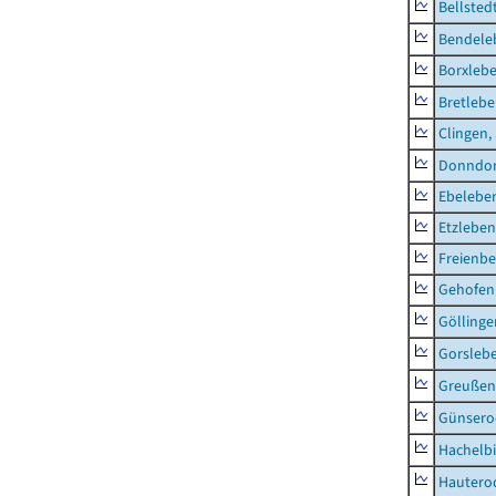
Bellsted
Bendele
Borxleb
Bretleb
Clingen,
Donndor
Ebeleben
Etzleben
Freienbe
Gehofen
Göllinge
Gorsleb
Greußen,
Günsero
Hachelb
Hautero