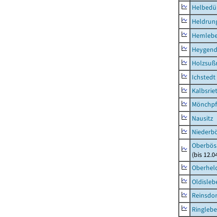
Helbedü
Heldrung
Hemleb
Heygend
Holzsuß
Ichstedt
Kalbsrie
Mönchpfi
Nausitz
Niederb
Oberbös
(bis 12.
Oberhel
Oldisleb
Reinsdor
Ringleb