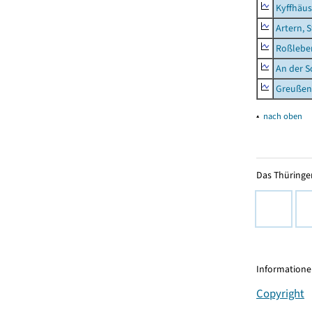
Kyffhäus
Artern, 
Roßleben
An der S
Greußen,
▴
nach oben
Das Thüringer
Informationen
Copyright