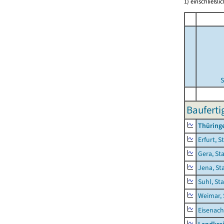
1) einschließl
S
Bauferti
Thüring
Erfurt, S
Gera, St
Jena, St
Suhl, St
Weimar, 
Eisenach