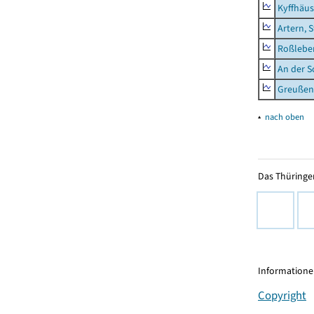
Kyffhäus
Artern, 
Roßleben
An der S
Greußen,
▴
nach oben
Das Thüringer
Informationen
Copyright