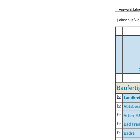
1) einschließl
Bauferti
Landkrei
Abtsbes
Artern/U
Bad Fran
Badra