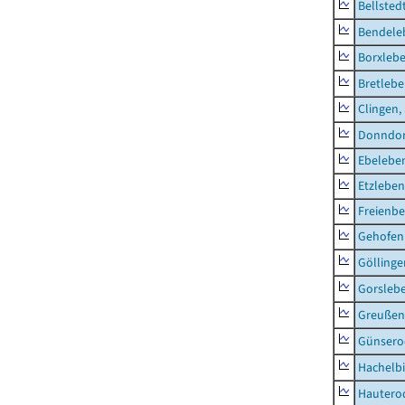
Bellsted
Bendele
Borxleb
Bretleb
Clingen,
Donndor
Ebeleben
Etzleben
Freienbe
Gehofen
Göllinge
Gorsleb
Greußen,
Günsero
Hachelb
Hautero