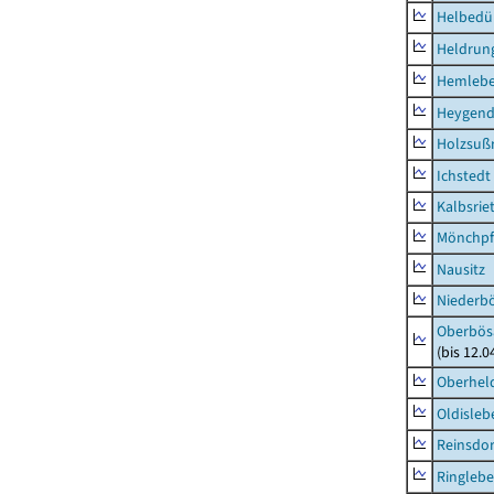
Helbedü
Heldrung
Hemleb
Heygend
Holzsuß
Ichstedt
Kalbsrie
Mönchpfi
Nausitz
Niederb
Oberbös
(bis 12.
Oberhel
Oldisleb
Reinsdor
Ringleb