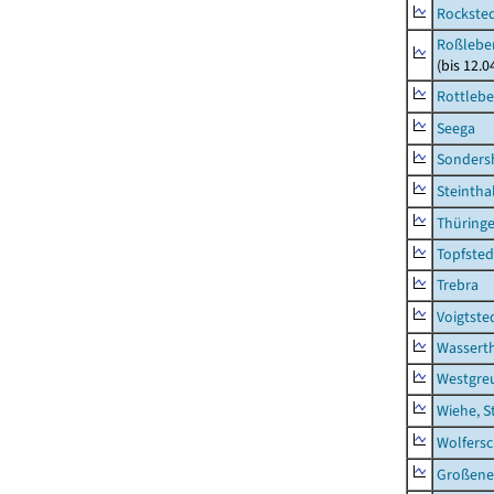
Rockste
Roßleben
(bis 12.
Rottleb
Seega
Sonders
Steintha
Thüring
Topfsted
Trebra
Voigtste
Wassert
Westgre
Wiehe, S
Wolfers
Großeneh