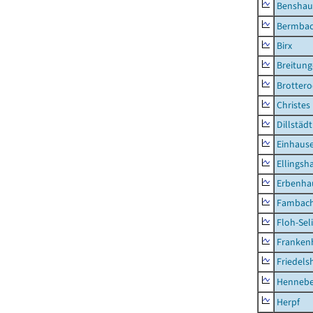
Benshau
Bermba
Birx
Breitun
Brottero
Christes
Dillstädt
Einhaus
Ellingsh
Erbenha
Fambac
Floh-Sel
Franken
Friedels
Hennebe
Herpf