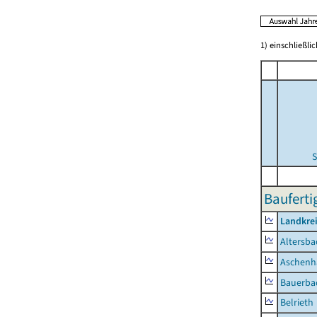
1) einschließl
S
Bauferti
Landkre
Altersba
Aschenh
Bauerba
Belrieth