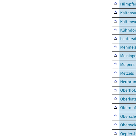
Hümpfer
Kaltens
Kaltenw
Kühndor
Leutersd
Mehmel
Meininge
Melpers
Metzels
Neubru
Oberhof,
Oberkat
Obermaß
Obersch
Oberwei
Oepfers