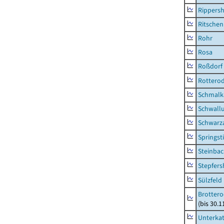
Rippers
Ritsche
Rohr
Rosa
Roßdorf
Rottero
Schmalka
Schwall
Schwarz
Springsti
Steinbac
Stepfer
Sülzfeld
Brottero
(bis 30.1
Unterka