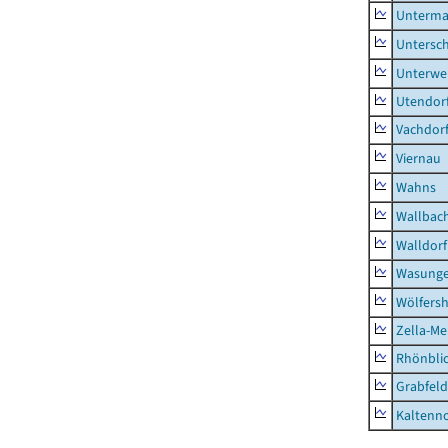
Unterma
Untersc
Unterwe
Utendor
Vachdor
Viernau
Wahns
Wallbac
Walldorf
Wasunge
Wölfers
Zella-Me
Rhönbli
Grabfeld
Kaltenno