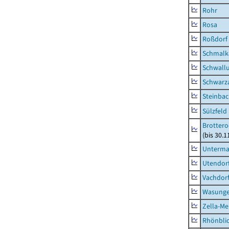
Rohr
Rosa
Roßdorf
Schmalka
Schwall
Schwarz
Steinbac
Sülzfeld
Brottero
(bis 30.1
Unterma
Utendor
Vachdor
Wasunge
Zella-Me
Rhönbli