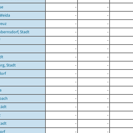
se
-
-
 Weida
-
-
reuz
-
-
bernsdorf, Stadt
-
-
f
-
-
-
-
dt
-
-
rg, Stadt
-
-
dorf
-
-
-
-
a
-
-
bach
-
-
tädt
-
-
z
-
-
tadt
-
-
orf
-
-