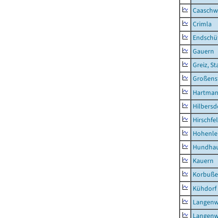
Caaschw
Crimla
Endschü
Gauern
Greiz, St
Großens
Hartman
Hilbersd
Hirschfe
Hohenle
Hundha
Kauern
Korbuß
Kühdorf
Langenw
Langenw