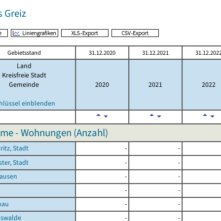
 Greiz
Gebietsstand
31.12.2020
31.12.2021
31.12.202
Land
Kreisfreie Stadt
Gemeinde
2020
2021
2022
hlüssel einblenden
me - Wohnungen (Anzahl)
ritz, Stadt
-
-
ster, Stadt
-
-
ausen
-
-
-
-
nau
-
-
hswalde
-
-