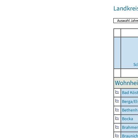
Landkreis
Sc
Wohnhei
Bad Köst
Berga/El
Bethenh
Bocka
Brahme
Braunic