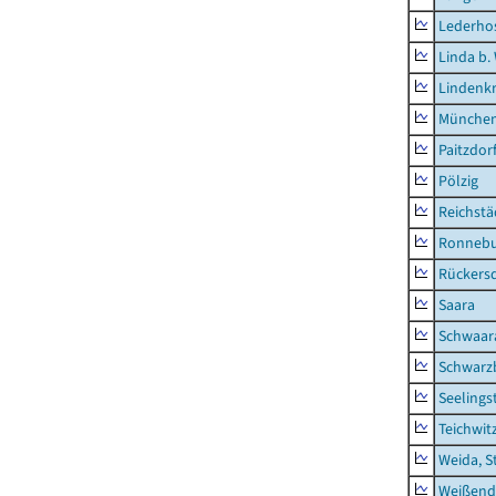
Lederho
Linda b.
Lindenk
München
Paitzdor
Pölzig
Reichstä
Ronnebu
Rückers
Saara
Schwaar
Schwarz
Seelings
Teichwit
Weida, S
Weißend