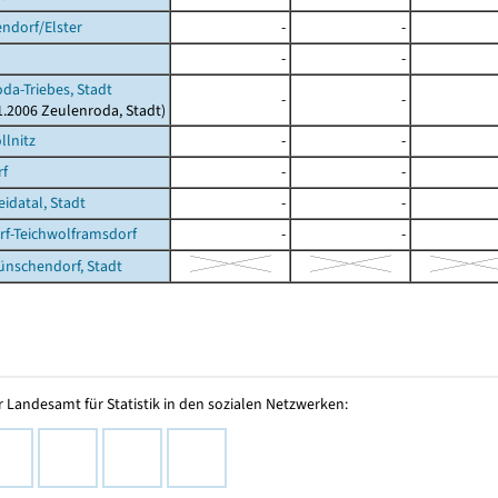
ndorf/Elster
-
-
-
-
da-Triebes, Stadt
-
-
01.2006 Zeulenroda, Stadt)
llnitz
-
-
rf
-
-
datal, Stadt
-
-
f-Teichwolframsdorf
-
-
nschendorf, Stadt
 Landesamt für Statistik in den sozialen Netzwerken: