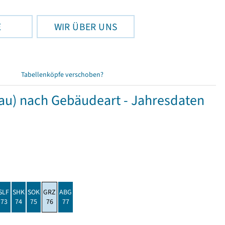
E
WIR ÜBER UNS
Tabellenköpfe verschoben?
) nach Gebäudeart - Jahresdaten
SLF
SHK
SOK
GRZ
ABG
73
74
75
76
77