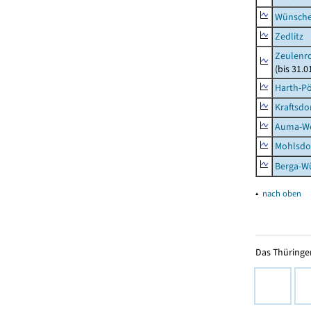
Wünsche
Zedlitz
Zeulenro
(bis 31.
Harth-Pö
Kraftsdo
Auma-Wei
Mohlsdor
Berga-Wü
▴
nach oben
Das Thüringer