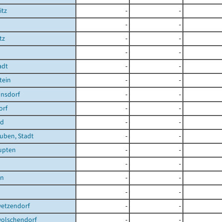
itz
-
-
-
-
tz
-
-
-
-
adt
-
-
tein
-
-
nsdorf
-
-
orf
-
-
ld
-
-
uben, Stadt
-
-
upten
-
-
-
-
en
-
-
-
-
etzendorf
-
-
olschendorf
-
-