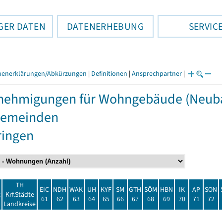
GER DATEN
DATENERHEBUNG
SERVIC
henerklärungen/Abkürzungen
|
Definitionen
|
Ansprechpartner
|
ehmigungen für Wohngebäude (Neubau
Gemeinden
ringen
TH
EIC
NDH
WAK
UH
KYF
SM
GTH
SÖM
HBN
IK
AP
SON
t
Krf.Städte
61
62
63
64
65
66
67
68
69
70
71
72
Landkreise