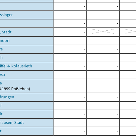
-
-
ssingen
-
-
-
-
 Stadt
-
ndorf
-
-
ra
-
-
th
-
-
ffel-Nikolausrieth
-
-
ösa
-
-
a
-
-
04.1999 Roßleben)
drungen
-
-
f
-
-
dt
-
-
hausen, Stadt
-
-
t
-
-