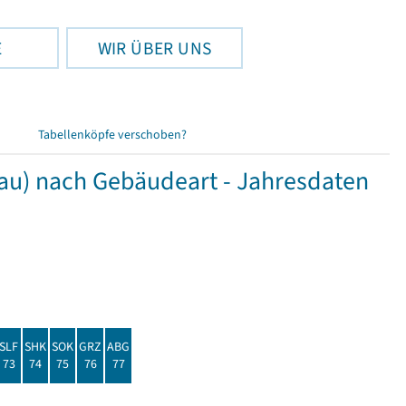
E
WIR ÜBER UNS
Tabellenköpfe verschoben?
) nach Gebäudeart - Jahresdaten
SLF
SHK
SOK
GRZ
ABG
73
74
75
76
77