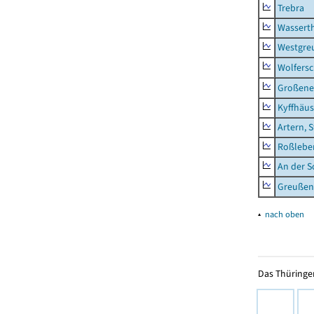
Trebra
Wassert
Westgre
Wolfers
Großeneh
Kyffhäus
Artern, 
Roßleben
An der S
Greußen,
▴
nach oben
Das Thüringer