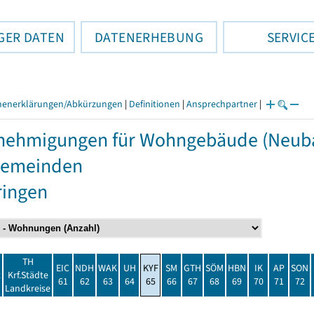
GER DATEN
DATENERHEBUNG
SERVIC
henerklärungen/Abkürzungen
|
Definitionen
|
Ansprechpartner
|
ehmigungen für Wohngebäude (Neubau
Gemeinden
ringen
TH
EIC
NDH
WAK
UH
KYF
SM
GTH
SÖM
HBN
IK
AP
SON
t
Krf.Städte
61
62
63
64
65
66
67
68
69
70
71
72
Landkreise