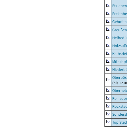
Etzleben
Freienbe
Gehofen
Greußen,
Helbedü
Holzsuß
Kalbsrie
Mönchpfi
Niederb
Oberbös
(bis 12.
Oberhel
Reinsdor
Rockste
Sonders
Topfsted