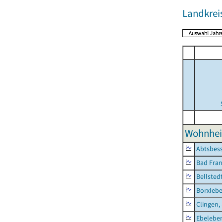
Landkrei
Wohnhei
Abtsbes
Bad Fran
Bellsted
Borxleb
Clingen,
Ebeleben