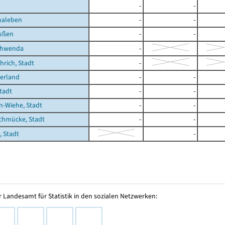
-
-
haleben
-
-
ußen
-
-
chwenda
-
rich, Stadt
-
erland
-
-
Stadt
-
-
-Wiehe, Stadt
-
-
chmücke, Stadt
-
-
 Stadt
-
 Landesamt für Statistik in den sozialen Netzwerken: