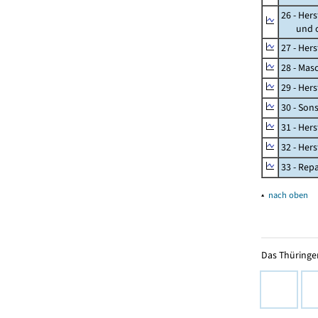
26 - Her
und opt
27 - Her
28 - Mas
29 - Her
30 - Son
31 - Her
32 - Her
33 - Rep
▴
nach oben
Das Thüringer