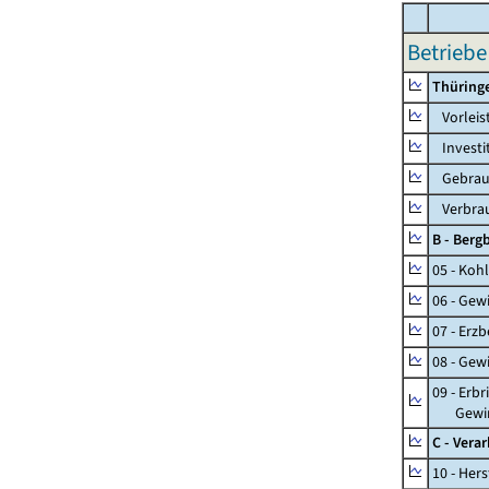
Betriebe
Thüring
Vorleis
Investi
Gebrauc
Verbrau
B - Ber
05 - Koh
06 - Gew
07 - Erz
08 - Gew
09 - Erb
Gewinnu
C - Vera
10 - Her