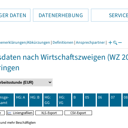
GER DATEN
DATENERHEBUNG
SERVIC
henerklärungen/Abkürzungen
|
Definitionen
|
Ansprechpartner
|
daten nach Wirtschaftszweigen (WZ 20
ringen
insge-
HG: A
HG: B
HG:
HG:
B
05
06
07
08
samt
GG
VG
0 und mehr Beschäftigten