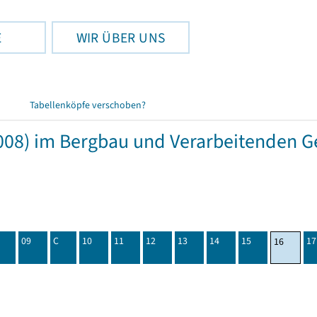
E
WIR ÜBER UNS
Tabellenköpfe verschoben?
08) im Bergbau und Verarbeitenden Ge
09
C
10
11
12
13
14
15
17
16