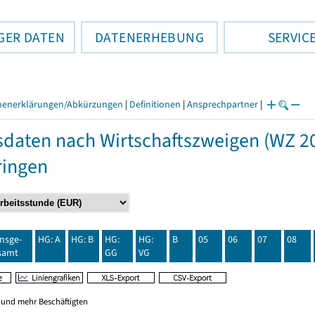
GER DATEN
DATENERHEBUNG
SERVIC
henerklärungen/Abkürzungen
|
Definitionen
|
Ansprechpartner
|
daten nach Wirtschaftszweigen (WZ 20
ringen
insge-
HG: A
HG: B
HG:
HG:
B
05
06
07
08
samt
GG
VG
0 und mehr Beschäftigten