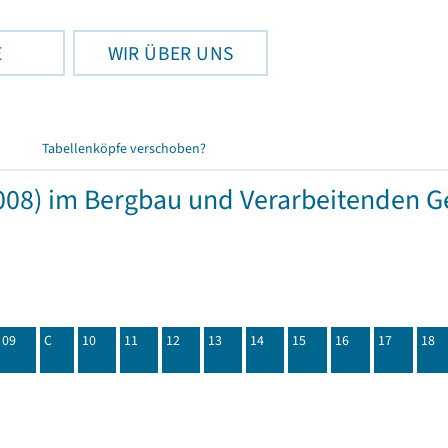
E
WIR ÜBER UNS
Tabellenköpfe verschoben?
08) im Bergbau und Verarbeitenden Ge
09
C
10
11
12
13
14
15
16
17
18