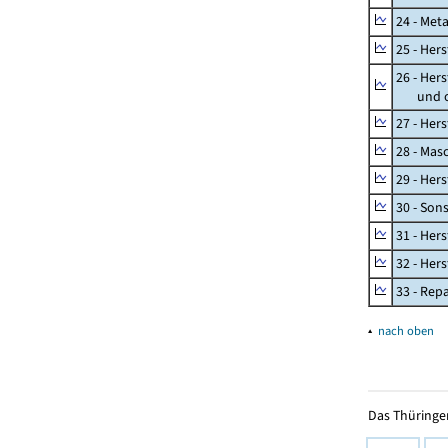
24 - Met
25 - Her
26 - Her
und opt
27 - Her
28 - Mas
29 - Her
30 - Son
31 - Her
32 - Her
33 - Rep
▴
nach oben
Das Thüringer