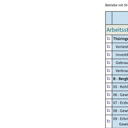
Betriebe mit 5
Arbeitss
Thüring
Vorleis
Investi
Gebrauc
Verbrau
B - Ber
05 - Koh
06 - Gew
07 - Erz
08 - Gew
09 - Erb
Gewinnu