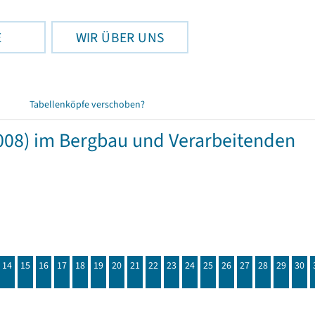
E
WIR ÜBER UNS
Tabellenköpfe verschoben?
008) im Bergbau und Verarbeitenden
14
15
16
17
18
19
20
21
22
23
24
25
26
27
28
29
30