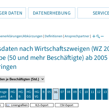
GER DATEN
DATENERHEBUNG
SERVIC
henerklärungen/Abkürzungen
|
Definitionen
|
Ansprechpartner
|
daten nach Wirtschaftszweigen (WZ 2
e (50 und mehr Beschäftigte) ab 2005
ringen
insge-
HG:
HG:
HG:
HG:
B
05
07
08
09
C
10
11
12
13
06
samt
A
B
GG
VG