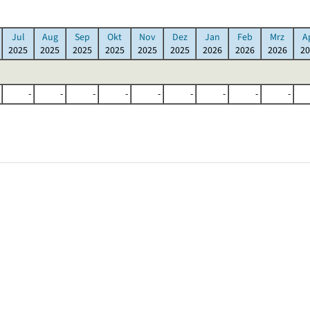
Jul
Aug
Sep
Okt
Nov
Dez
Jan
Feb
Mrz
A
2025
2025
2025
2025
2025
2025
2026
2026
2026
20
-
-
-
-
-
-
-
-
-