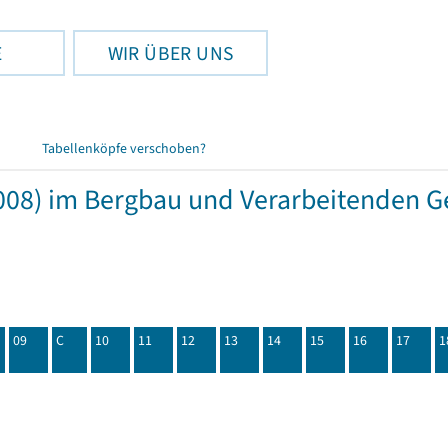
E
WIR ÜBER UNS
Tabellenköpfe verschoben?
08) im Bergbau und Verarbeitenden Ge
09
C
10
11
12
13
14
15
16
17
1