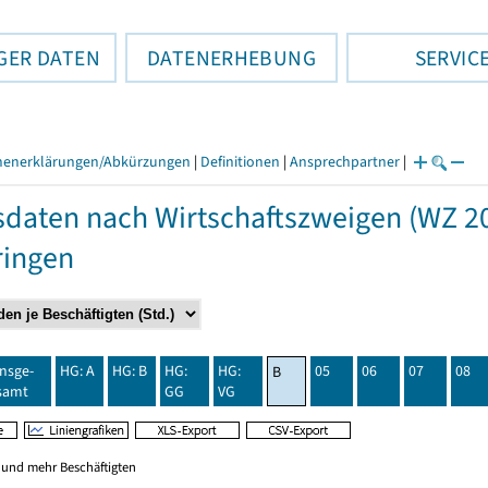
GER DATEN
DATENERHEBUNG
SERVIC
henerklärungen/Abkürzungen
|
Definitionen
|
Ansprechpartner
|
daten nach Wirtschaftszweigen (WZ 20
ringen
insge-
HG: A
HG: B
HG:
HG:
05
06
07
08
B
samt
GG
VG
0 und mehr Beschäftigten