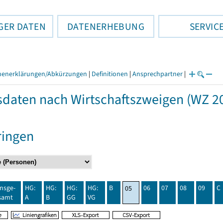
GER DATEN
DATENERHEBUNG
SERVIC
henerklärungen/Abkürzungen
|
Definitionen
|
Ansprechpartner
|
daten nach Wirtschaftszweigen (WZ 20
ringen
insge-
HG:
HG:
HG:
HG:
B
06
07
08
09
C
05
samt
A
B
GG
VG