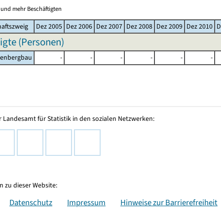
0 und mehr Beschäftigten
haftszweig
Dez 2005
Dez 2006
Dez 2007
Dez 2008
Dez 2009
Dez 2010
D
igte (Personen)
lenbergbau
-
-
-
-
-
-
 Landesamt für Statistik in den sozialen Netzwerken:
 zu dieser Website:
Datenschutz
Impressum
Hinweise zur Barrierefreiheit