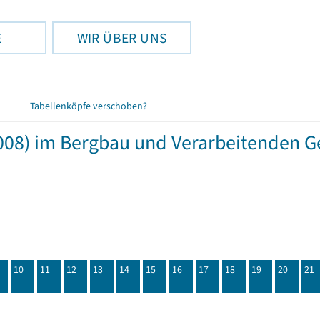
E
WIR ÜBER UNS
Tabellenköpfe verschoben?
08) im Bergbau und Verarbeitenden G
10
11
12
13
14
15
16
17
18
19
20
21