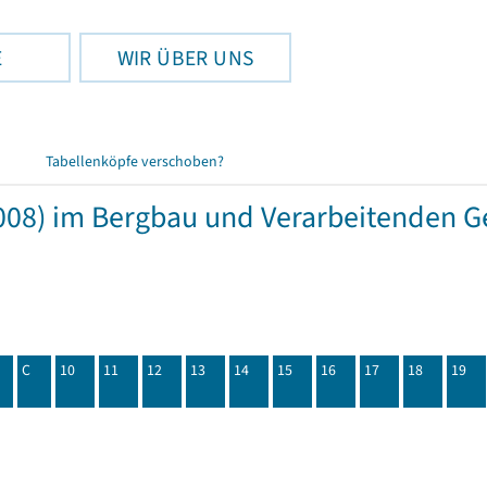
E
WIR ÜBER UNS
Tabellenköpfe verschoben?
08) im Bergbau und Verarbeitenden Ge
C
10
11
12
13
14
15
16
17
18
19