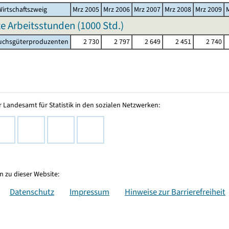
irtschaftszweig
Mrz 2005
Mrz 2006
Mrz 2007
Mrz 2008
Mrz 2009
te Arbeitsstunden (
1000 Std.
)
chsgüterproduzenten
2 730
2 797
2 649
2 451
2 740
 Landesamt für Statistik in den sozialen Netzwerken:
 zu dieser Website:
Datenschutz
Impressum
Hinweise zur Barrierefreiheit