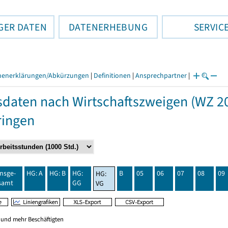
GER DATEN
DATENERHEBUNG
SERVIC
henerklärungen/Abkürzungen
|
Definitionen
|
Ansprechpartner
|
daten nach Wirtschaftszweigen (WZ 20
ringen
insge-
HG: A
HG: B
HG:
B
05
06
07
08
09
HG:
samt
GG
VG
0 und mehr Beschäftigten