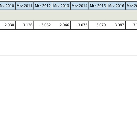
Mrz 2010
Mrz 2011
Mrz 2012
Mrz 2013
Mrz 2014
Mrz 2015
Mrz 2016
Mrz 2
2 930
3 126
3 062
2 946
3 075
3 079
3 087
3 