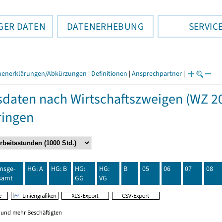
GER DATEN
DATENERHEBUNG
SERVIC
henerklärungen/Abkürzungen
|
Definitionen
|
Ansprechpartner
|
daten nach Wirtschaftszweigen (WZ 20
ringen
insge-
HG: A
HG: B
HG:
HG:
B
05
06
07
08
samt
GG
VG
0 und mehr Beschäftigten