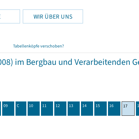
E
WIR ÜBER UNS
Tabellenköpfe verschoben?
08) im Bergbau und Verarbeitenden Ge
09
C
10
11
12
13
14
15
16
17