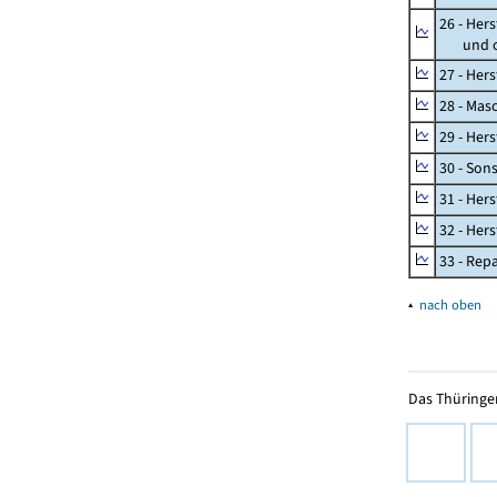
26 - Her
und opt
27 - Her
28 - Mas
29 - Her
30 - Son
31 - Her
32 - Her
33 - Rep
▴
nach oben
Das Thüringer