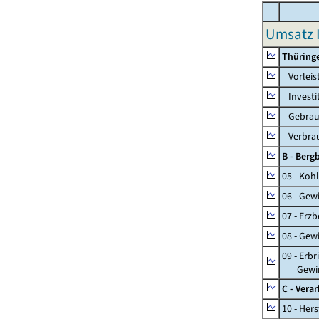
Umsatz I
Thüring
Vorleis
Investi
Gebrauc
Verbrau
B - Ber
05 - Koh
06 - Gew
07 - Erz
08 - Gew
09 - Erb
Gewinnu
C - Vera
10 - Her