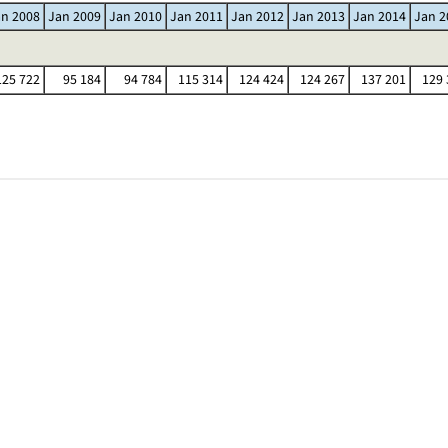
an 2008
Jan 2009
Jan 2010
Jan 2011
Jan 2012
Jan 2013
Jan 2014
Jan 2
25 722
95 184
94 784
115 314
124 424
124 267
137 201
129 