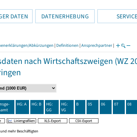
GER DATEN
DATENERHEBUNG
SERVIC
henerklärungen/Abkürzungen
|
Definitionen
|
Ansprechpartner
|
daten nach Wirtschaftszweigen (WZ 20
ringen
insge-
HG: A
HG: B
HG:
HG:
B
05
06
07
08
samt
GG
VG
0 und mehr Beschäftigten