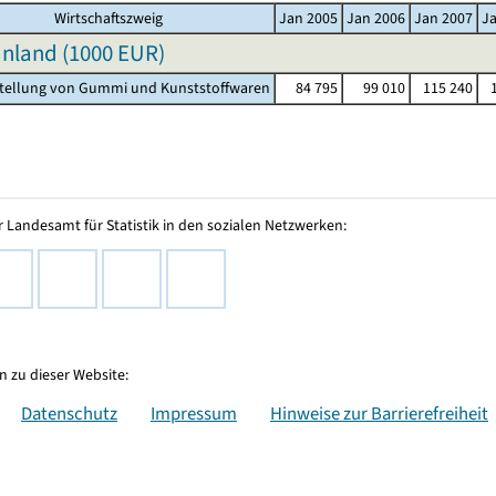
Wirtschaftszweig
Jan 2005
Jan 2006
Jan 2007
J
nland (
1000 EUR
)
stellung von Gummi und Kunststoffwaren
84 795
99 010
115 240
1
 Landesamt für Statistik in den sozialen Netzwerken:
 zu dieser Website:
Datenschutz
Impressum
Hinweise zur Barrierefreiheit