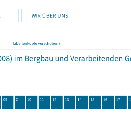
E
WIR ÜBER UNS
Tabellenköpfe verschoben?
08) im Bergbau und Verarbeitenden Ge
09
C
10
11
12
13
14
15
16
17
1