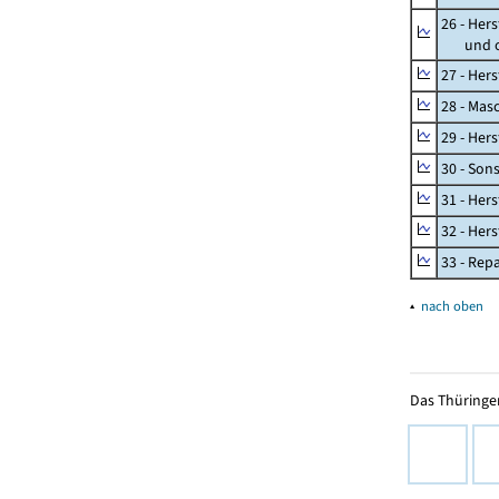
26 - Her
und opt
27 - Her
28 - Mas
29 - Her
30 - Son
31 - Her
32 - Her
33 - Rep
▴
nach oben
Das Thüringer