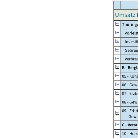
Umsatz I
Thüring
Vorleis
Investi
Gebrauc
Verbrau
B - Ber
05 - Koh
06 - Gew
07 - Erz
08 - Gew
09 - Erb
Gewinnu
C - Vera
10 - Her