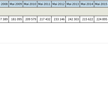
i 2008
Mai 2009
Mai 2010
Mai 2011
Mai 2012
Mai 2013
Mai 2014
Mai 2015
7 389
181 095
209 579
217 432
233 146
242 303
215 622
224 895