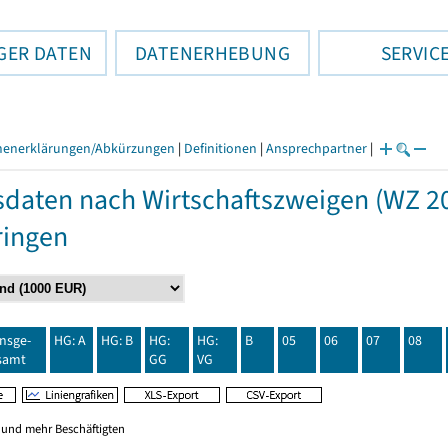
GER DATEN
DATENERHEBUNG
SERVIC
henerklärungen/Abkürzungen
|
Definitionen
|
Ansprechpartner
|
daten nach Wirtschaftszweigen (WZ 20
ringen
insge-
HG: A
HG: B
HG:
HG:
B
05
06
07
08
samt
GG
VG
0 und mehr Beschäftigten