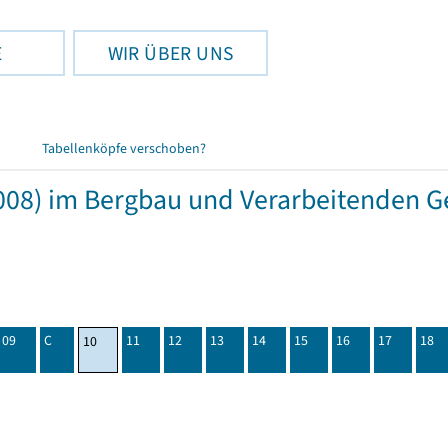
E
WIR ÜBER UNS
Tabellenköpfe verschoben?
08) im Bergbau und Verarbeitenden Ge
09
C
11
12
13
14
15
16
17
18
10