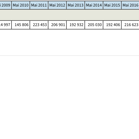
i 2009
Mai 2010
Mai 2011
Mai 2012
Mai 2013
Mai 2014
Mai 2015
Mai 2016
4 997
145 806
223 453
206 901
192 932
205 030
192 406
216 623