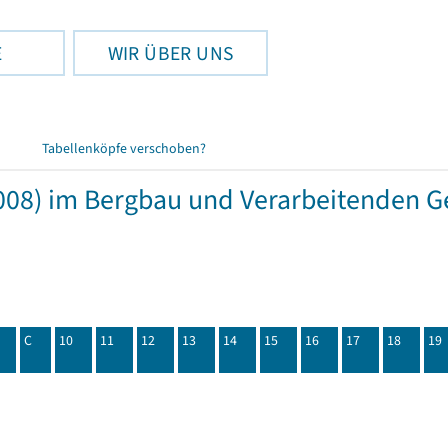
E
WIR ÜBER UNS
Tabellenköpfe verschoben?
08) im Bergbau und Verarbeitenden Ge
C
10
11
12
13
14
15
16
17
18
19