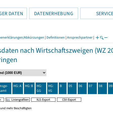
GER DATEN
DATENERHEBUNG
SERVIC
henerklärungen/Abkürzungen
|
Definitionen
|
Ansprechpartner
|
daten nach Wirtschaftszweigen (WZ 20
ringen
insge-
HG: A
HG: B
HG:
HG:
B
05
06
07
08
09
samt
GG
VG
0 und mehr Beschäftigten