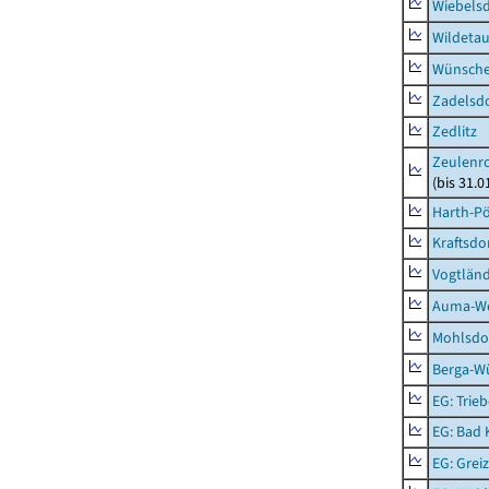
Wiebelsd
Wildeta
Wünsche
Zadelsdo
Zedlitz
Zeulenro
(bis 31.
Harth-Pö
Kraftsdo
Vogtländ
Auma-Wei
Mohlsdor
Berga-Wü
EG: Trieb
EG: Bad K
EG: Greiz