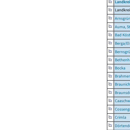
Landkrei
Landkrei
Arnsgrü
Auma, S
Bad Köst
Berga/El
Bernsgr
Bethenh
Bocka
Brahme
Braunic
Braunsd
Caaschw
Cosseng
Crimla
Dörtend