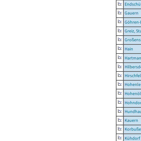
Endschü
Gauern
Göhren-
Greiz, St
Großens
Hain
Hartman
Hilbersd
Hirschfe
Hohenle
Hohenöl
Hohndor
Hundha
Kauern
Korbuß
Kühdorf