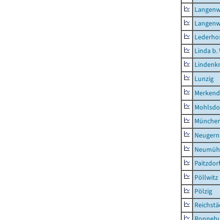
Langenw
Langenw
Lederho
Linda b.
Lindenk
Lunzig
Merkend
Mohlsdo
München
Neugern
Neumühl
Paitzdor
Pöllwitz
Pölzig
Reichstä
Ronnebu