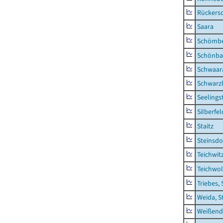
Rückers
Saara
Schömb
Schönba
Schwaar
Schwarz
Seelings
Silberfel
Staitz
Steinsdo
Teichwit
Teichwo
Triebes, 
Weida, S
Weißend