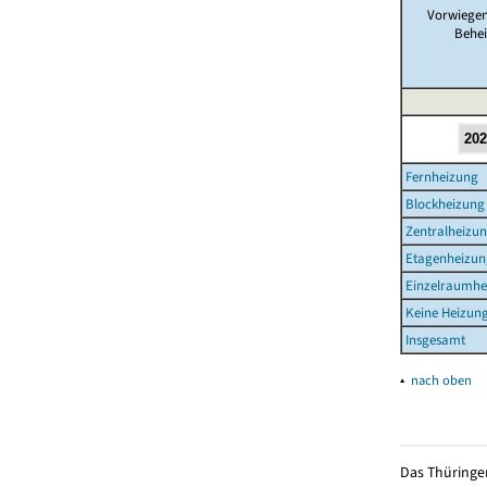
Vorwiegen
Behe
Fernheizung
Blockheizung
Zentralheizu
Etagenheizun
Einzelraumhe
Keine Heizun
Insgesamt
▴
nach oben
Das Thüringer